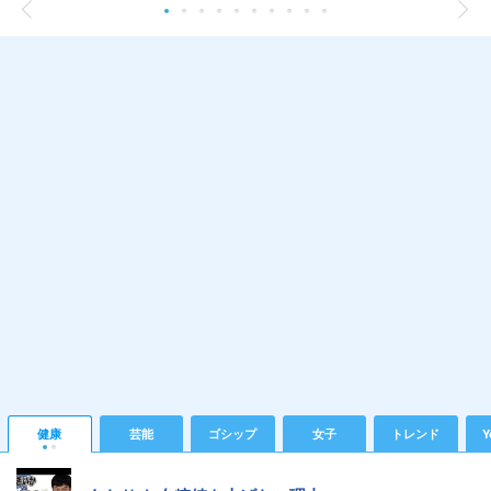
健康
芸能
ゴシップ
女子
トレンド
Y