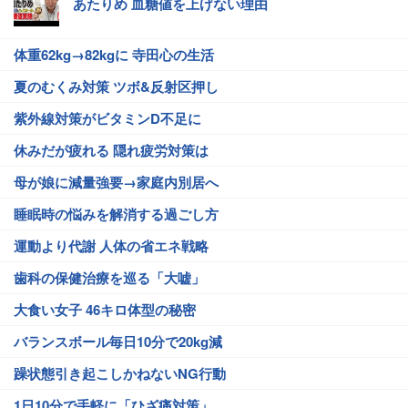
あたりめ 血糖値を上げない理由
体重62kg→82kgに 寺田心の生活
夏のむくみ対策 ツボ&反射区押し
紫外線対策がビタミンD不足に
休みだが疲れる 隠れ疲労対策は
母が娘に減量強要→家庭内別居へ
睡眠時の悩みを解消する過ごし方
運動より代謝 人体の省エネ戦略
歯科の保健治療を巡る「大嘘」
大食い女子 46キロ体型の秘密
バランスボール毎日10分で20kg減
躁状態引き起こしかねないNG行動
1日10分で手軽に「ひざ痛対策」