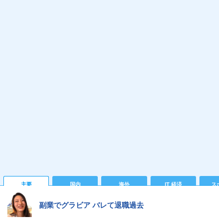
主要
国内
海外
IT 経済
ス
副業でグラビア バレて退職過去