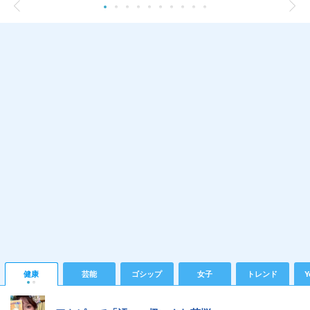
健康
芸能
ゴシップ
女子
トレンド
Y