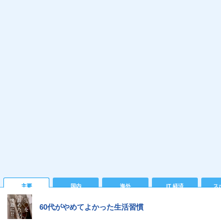
主要
国内
海外
IT 経済
ス
60代がやめてよかった生活習慣