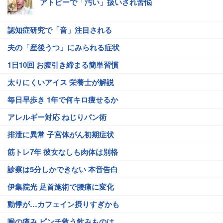
アトピーで「汚い」扱いされ苦悩
認知症研究で「音」注目される
夫の「産後うつ」にみられる症状
1日10回 お腹引き締まる簡単習慣
太りにくいアイス 栄養士が解説
毎日早歩き 1年で何キロ痩せるか
アレルギー対応 ねじりパン術
排泄に異常 子宮体がん初期症状
筋トレ7年 彼女なしも肉体は別格
診察は5分しかできない 本音告白
伊集院光 足首施術で腰痛に変化
動悸が…カフェイン摂りすぎかも
喉の痛み ピンチ救う飲みものは