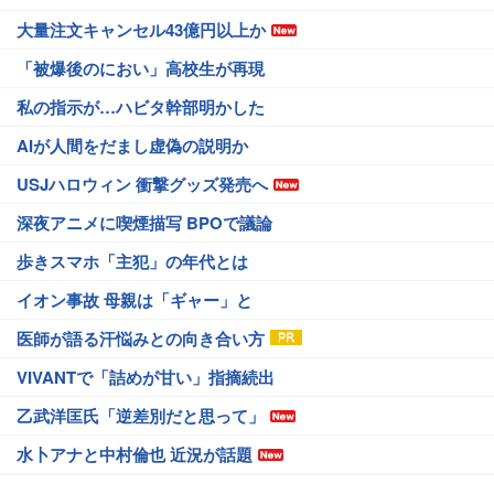
大量注文キャンセル43億円以上か
「被爆後のにおい」高校生が再現
私の指示が…ハビタ幹部明かした
AIが人間をだまし虚偽の説明か
USJハロウィン 衝撃グッズ発売へ
深夜アニメに喫煙描写 BPOで議論
歩きスマホ「主犯」の年代とは
イオン事故 母親は「ギャー」と
医師が語る汗悩みとの向き合い方
VIVANTで「詰めが甘い」指摘続出
乙武洋匡氏「逆差別だと思って」
水卜アナと中村倫也 近況が話題