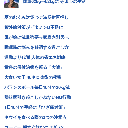
体重62kg→82kgに 寺田心の生活
夏のむくみ対策 ツボ&反射区押し
紫外線対策がビタミンD不足に
母が娘に減量強要→家庭内別居へ
睡眠時の悩みを解消する過ごし方
運動より代謝 人体の省エネ戦略
歯科の保健治療を巡る「大嘘」
大食い女子 46キロ体型の秘密
バランスボール毎日10分で20kg減
躁状態引き起こしかねないNG行動
1日10分で手軽に「ひざ痛対策」
キウイを食べる際の3つの注意点
コーヒー 朝すぐ飲むのはダメ?