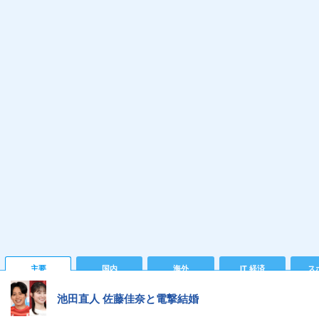
主要
国内
海外
IT 経済
ス
池田直人 佐藤佳奈と電撃結婚