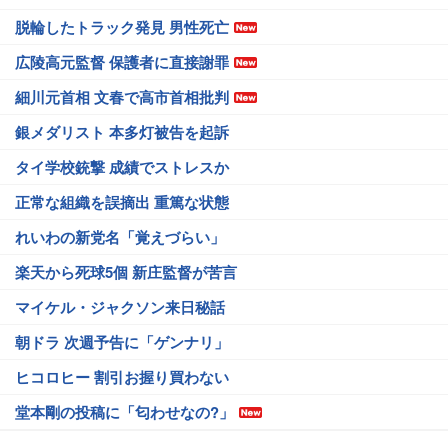
脱輪したトラック発見 男性死亡
広陵高元監督 保護者に直接謝罪
細川元首相 文春で高市首相批判
銀メダリスト 本多灯被告を起訴
タイ学校銃撃 成績でストレスか
正常な組織を誤摘出 重篤な状態
れいわの新党名「覚えづらい」
楽天から死球5個 新庄監督が苦言
マイケル・ジャクソン来日秘話
朝ドラ 次週予告に「ゲンナリ」
ヒコロヒー 割引お握り買わない
堂本剛の投稿に「匂わせなの?」