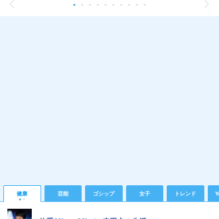
健康
芸能
ゴシップ
女子
トレンド
Y