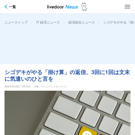
一覧
>
>
>
シゴデキがやる「掛
ニューストップ
IT 経済ニュース
経済総合ニュース
シゴデキがやる「掛け算」の返信、3回に1回は文末
に気遣いのひと言を
2026年5月20日 11時15分
写真：プレジデントオンライン