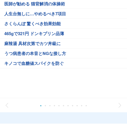
医師が勧める 猫背解消の体操術
人生台無しに…やめるべき7項目
さくらんぼ 驚くべき効果効能
465gで321円 ドンキプリン品薄
麻辣湯 具材次第でカツ丼級に
うつ病患者の本音とNGな接し方
キノコで血糖値スパイクを防ぐ