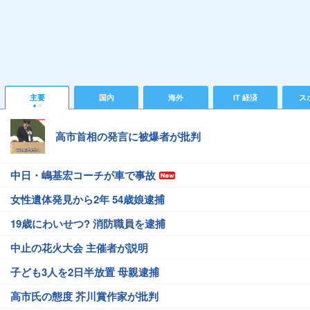
主要
国内
海外
IT 経済
ス
高市首相の発言に被爆者が批判
中日・嶋基宏コーチが車で事故
女性遺体発見から2年 54歳娘逮捕
19歳にわいせつ? 消防職員を逮捕
中止の花火大会 主催者が説明
子ども3人を2日半放置 母親逮捕
高市氏の態度 芥川賞作家が批判