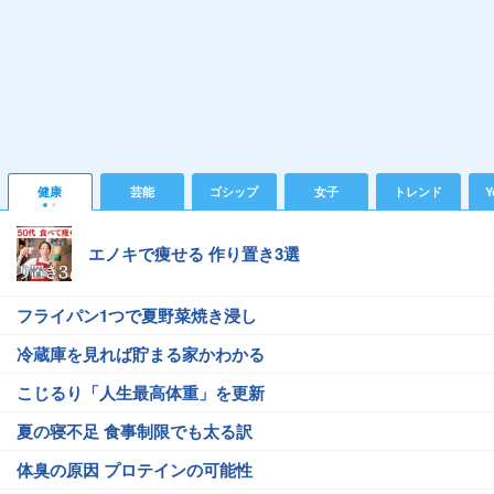
健康
芸能
ゴシップ
女子
トレンド
Y
エノキで痩せる 作り置き3選
フライパン1つで夏野菜焼き浸し
冷蔵庫を見れば貯まる家かわかる
こじるり「人生最高体重」を更新
夏の寝不足 食事制限でも太る訳
体臭の原因 プロテインの可能性