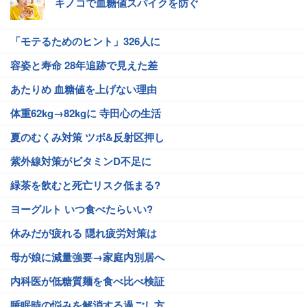
キノコで血糖値スパイクを防ぐ
「モテるためのヒント」326人に
容姿と寿命 28年追跡で見えた差
あたりめ 血糖値を上げない理由
体重62kg→82kgに 寺田心の生活
夏のむくみ対策 ツボ&反射区押し
紫外線対策がビタミンD不足に
緑茶を飲むと死亡リスク低まる?
ヨーグルト いつ食べたらいい?
休みだが疲れる 隠れ疲労対策は
母が娘に減量強要→家庭内別居へ
内科医が低糖質麺を食べ比べ検証
睡眠時の悩みを解消する過ごし方