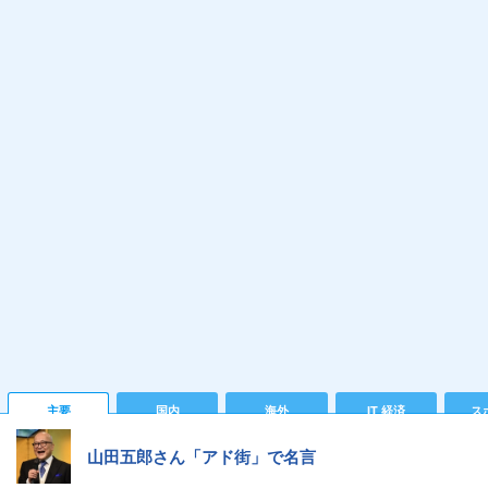
主要
国内
海外
IT 経済
ス
山田五郎さん「アド街」で名言