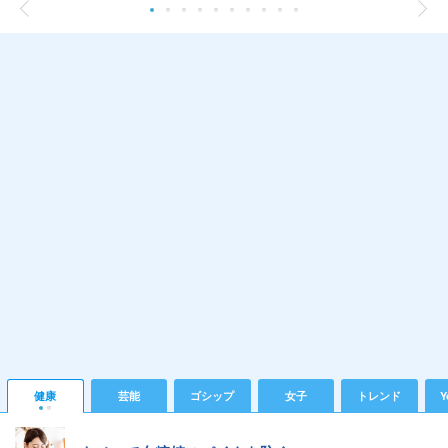
健康
芸能
ゴシップ
女子
トレンド
Y