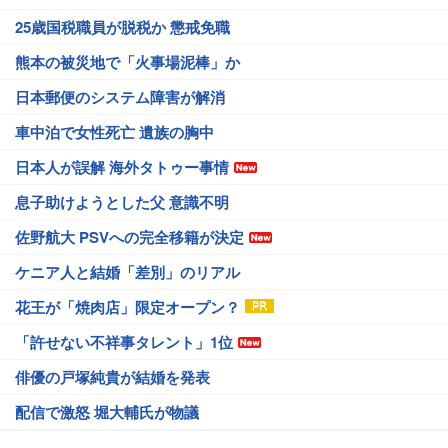
25歳国税職員が脱税か 懲戒免職
熊本の被災地で「火事場泥棒」か
日本郵便のシステム障害が解消
車中泊で女性死亡 遺族の胸中
日本人が誤解 海外タトゥー事情
息子助けようとした父 意識不明
佐野航大 PSVへの完全移籍が決定
ケニア人と結婚「差別」のリアル
花王が「焼肉店」限定オープン？
「許せない不祥事タレント」1位
俳優の戸塚純貴が結婚を発表
配信で激怒 堀大輔氏が物議