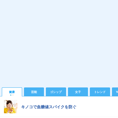
健康
芸能
ゴシップ
女子
トレンド
Y
キノコで血糖値スパイクを防ぐ