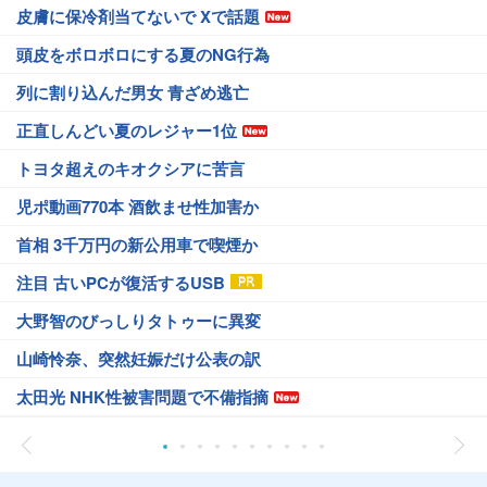
皮膚に保冷剤当てないで Xで話題
頭皮をボロボロにする夏のNG行為
列に割り込んだ男女 青ざめ逃亡
正直しんどい夏のレジャー1位
トヨタ超えのキオクシアに苦言
児ポ動画770本 酒飲ませ性加害か
首相 3千万円の新公用車で喫煙か
注目 古いPCが復活するUSB
大野智のびっしりタトゥーに異変
山崎怜奈、突然妊娠だけ公表の訳
太田光 NHK性被害問題で不備指摘