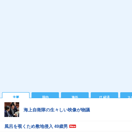
主要
国内
海外
IT 経済
ス
海上自衛隊の生々しい映像が物議
風呂を覗くため敷地侵入 49歳男