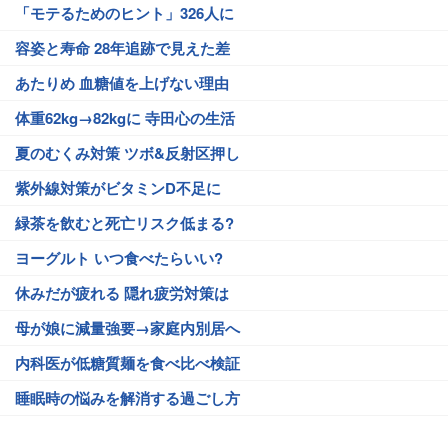
「モテるためのヒント」326人に
容姿と寿命 28年追跡で見えた差
あたりめ 血糖値を上げない理由
体重62kg→82kgに 寺田心の生活
夏のむくみ対策 ツボ&反射区押し
紫外線対策がビタミンD不足に
緑茶を飲むと死亡リスク低まる?
ヨーグルト いつ食べたらいい?
休みだが疲れる 隠れ疲労対策は
母が娘に減量強要→家庭内別居へ
内科医が低糖質麺を食べ比べ検証
睡眠時の悩みを解消する過ごし方