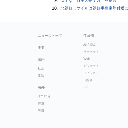
9.
安全な「竹串の捨て方」を提言
10.
北朝鮮ミサイルは朝鮮半島東岸付近
ニューストップ
IT 経済
経済総合
主要
マーケット
Web
国内
ガジェット
社会
ITビジネス
政治
IT総合
海外
PR
海外総合
韓国
中国