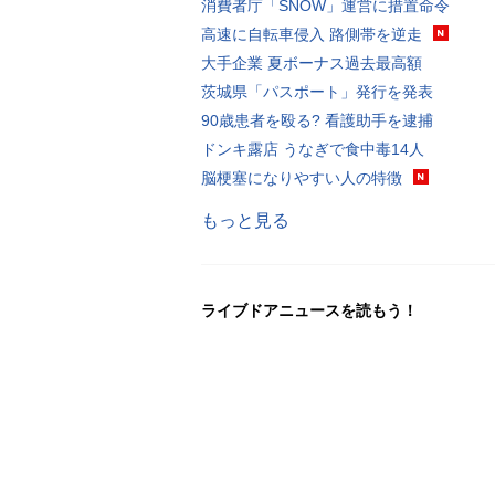
消費者庁「SNOW」運営に措置命令
高速に自転車侵入 路側帯を逆走
大手企業 夏ボーナス過去最高額
茨城県「パスポート」発行を発表
90歳患者を殴る? 看護助手を逮捕
ドンキ露店 うなぎで食中毒14人
脳梗塞になりやすい人の特徴
もっと見る
ライブドアニュースを読もう！