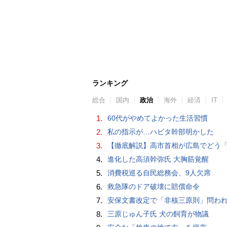
ランキング
総合
国内
政治
海外
経済
IT
1.
60代がやめてよかった生活習慣
2.
私の指示が…ハビタ幹部明かした
3.
【徹底解説】高市首相が広島でどう「非核三原則」言及？現状にとどめ将来は明言せず 著書では「邪魔になる
4.
進化した高須幹弥氏 大胸筋覚醒
5.
消費税巡る自民総務会、9人欠席
6.
救急隊のドア破壊に賠償命令
7.
安保文書改定で「非核三原則」問われた高市首相、「私が予断することは差し控える」…堅持維持へ明
8.
三原じゅん子氏 犬の飼育が物議