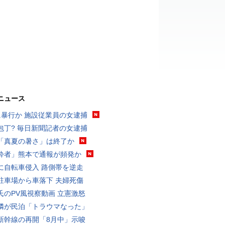
ニュース
に暴行か 施設従業員の女逮捕
包丁? 毎日新聞記者の女逮捕
「真夏の暑さ」は終了か
酔者」熊本で通報が頻発か
に自転車侵入 路側帯を逆走
駐車場から車落下 夫婦死傷
氏のPV風視察動画 立憲激怒
隣が民泊「トラウマなった」
新幹線の再開「8月中」示唆