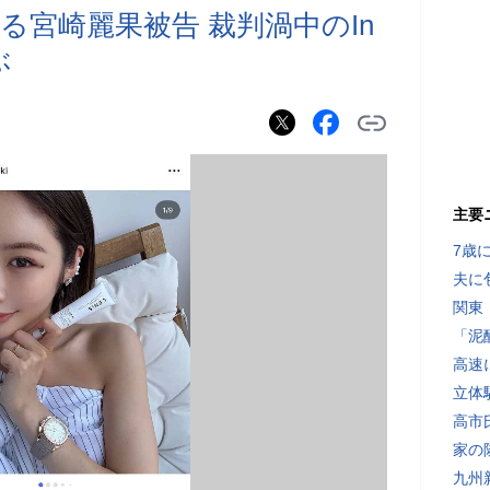
る宮崎麗果被告 裁判渦中のIn
ぶ
主要
7歳
夫に
関東
「泥
高速
立体
高市
家の
九州