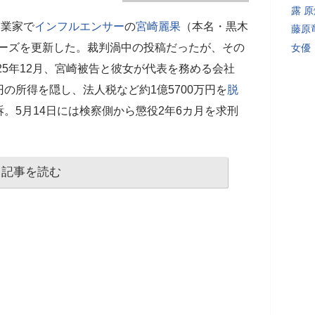
露 
実業家で
インフルエンサー
の
宮崎麗果
（本名・黒木
藤原
トーリーズを更新した。裁判渦中の投稿だったが、その
女優
25年12月、宮崎被告と彼女が代表を務める会社
0万円の所得を隠し、法人税など約1億5700万円を
脱
。5月14日には検察側から懲役2年6カ月を求刑
記事を読む