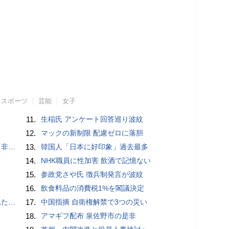
スポーツ
芸能
女子
11.
生稲氏 アンケート回答巡り波紋
12.
マックの新制限 配慮ゼロに落胆
」と主張
13.
韓国人「日本に好印象」過去最多
14.
NHK職員に性加害 飲酒で記憶ない
15.
参政党さや氏 徴兵制発言が波紋
16.
飲食料品の消費税1%を閣議決定
言避ける
17.
中国指摘 自衛権解禁で3つの災い
18.
アマギフ配布 泉佐野市の是非