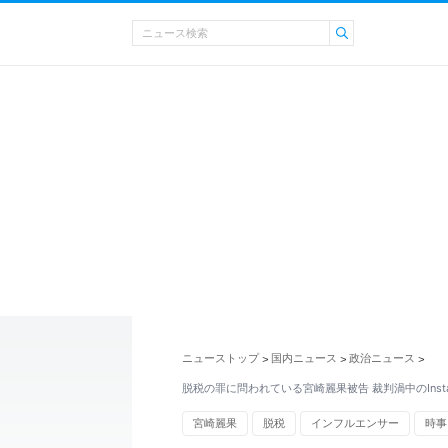
ニューストップ
国内ニュース
政治ニュース
>
>
>
脱税の罪に問われている宮崎麗果被告 裁判渦中のInsta
宮崎麗果
脱税
インフルエンサー
時事