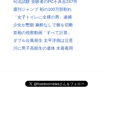
司法試験 受験者のPC不具合247件
週刊ジャンプ 初の100万部割れ
「女子トイレに全裸の男」逮捕
少女が懇願 麻酔なしで腕を切断
首相の視察動画「すべて計算」
ダブル台風発生 太平洋側は注意
川に男子高校生の遺体 水着着用