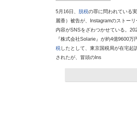
5月16日、
脱税
の罪に問われている
麗香）被告が、Instagramのス
内容がSNSをざわつかせている。20
『株式会社Solarie』が約4億960
税
したとして、東京国税局が在宅起訴
されたが、冒頭のIns