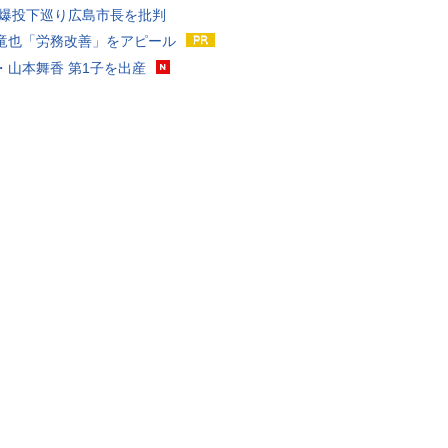
原爆投下巡り広島市長を批判
竜也「労務改善」をアピール
・山本舞香 第1子を出産