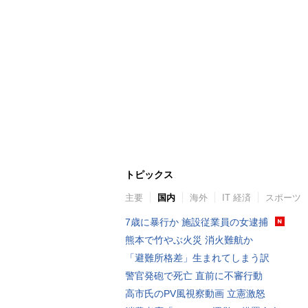
トピックス
主要
国内
海外
IT 経済
スポーツ
7歳に暴行か 施設従業員の女逮捕
熊本で竹やぶ火災 消火難航か
「避難所格差」生まれてしまう訳
警官発砲で死亡 直前に不審行動
高市氏のPV風視察動画 立憲激怒