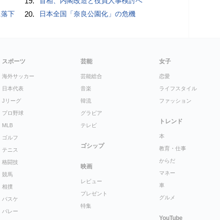
19.
首相、内閣改造と役員人事検討へ
に落下
20.
日本全国「奈良公園化」の危機
スポーツ
芸能
女子
海外サッカー
芸能総合
恋愛
日本代表
音楽
ライフスタイル
Jリーグ
韓流
ファッション
プロ野球
グラビア
トレンド
MLB
テレビ
本
ゴルフ
ゴシップ
教育・仕事
テニス
からだ
格闘技
映画
マネー
競馬
レビュー
車
相撲
プレゼント
グルメ
バスケ
特集
バレー
YouTube