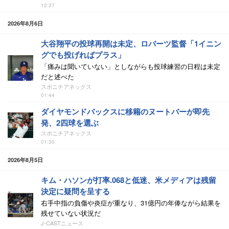
12:37
2026年8月6日
大谷翔平の投球再開は未定、ロバーツ監督「1イニン
グでも投げればプラス」
「痛みは聞いていない」としながらも投球練習の日程は未定
だと述べた
スポニチアネックス
01:44
ダイヤモンドバックスに移籍のヌートバーが即先
発、2四球を選ぶ
スポニチアネックス
01:30
2026年8月5日
キム・ハソンが打率.068と低迷、米メディアは残留
決定に疑問を呈する
右手中指の負傷や炎症が重なり、31億円の年俸ながら結果を
残せていない状況だ
J-CASTニュース