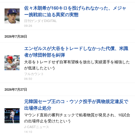
佐々木朗希が160キロを投げられなかった、メジャ
ー挑戦前に迫る異変の実態
日刊ゲンダイDIGITAL
09:26
2026年7月28日
エンゼルスが大谷をトレードしなかった代償、米識
者が球団幹部を糾弾
大谷をトレードせず自軍有望株を放出し実績選手を補強した
が低迷したという
フルカウント
06:50
2026年7月27日
元韓国セーブ王のコ・ウソク投手が異物規定違反で
出場停止処分
マウンド直前の審判チェックで粘着物質が発見され、10試合
の出場停止を受けたという
J-CASTニュース
14:10