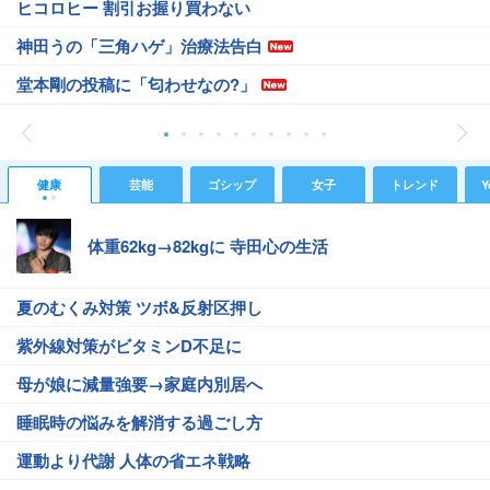
ヒコロヒー 割引お握り買わない
神田うの「三角ハゲ」治療法告白
堂本剛の投稿に「匂わせなの?」
健康
芸能
ゴシップ
女子
トレンド
Y
体重62kg→82kgに 寺田心の生活
夏のむくみ対策 ツボ&反射区押し
紫外線対策がビタミンD不足に
母が娘に減量強要→家庭内別居へ
睡眠時の悩みを解消する過ごし方
運動より代謝 人体の省エネ戦略