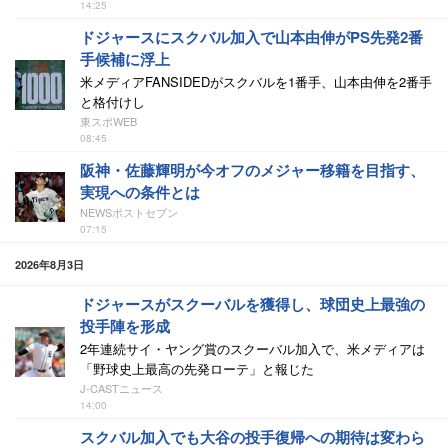
14:25
ドジャースにスクバル加入で山本由伸がPS先発2番
手候補に浮上
米メディアFANSIDEDがスクバルを1番手、山本由伸を2番手
と格付けし
東スポWEB
08:45
阪神・佐藤輝明が今オフのメジャー移籍を目指す、
実現への条件とは
NEWSポストセブン
07:15
2026年8月3日
ドジャースがスクーバルを獲得し、球団史上最強の
投手陣を形成
2年連続サイ・ヤング賞のスクーバル加入で、米メディアは
「野球史上最高の先発ローテ」と報じた
J-CASTニュース
14:00
スクバル加入でも大谷の投手復帰への期待は変わら