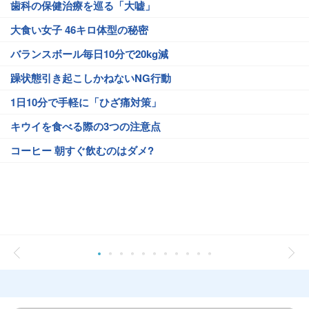
歯科の保健治療を巡る「大嘘」
大食い女子 46キロ体型の秘密
バランスボール毎日10分で20kg減
躁状態引き起こしかねないNG行動
1日10分で手軽に「ひざ痛対策」
キウイを食べる際の3つの注意点
コーヒー 朝すぐ飲むのはダメ?