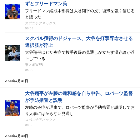
ずとフリードマン氏
フリードマン編成本部長は大谷翔平の投手復帰を強く信じる
と語った
スポニチアネックス
06:08
スクバル獲得のドジャース、大谷を打撃専念させる
選択肢が浮上
大谷翔平はヒザ炎症で投手復帰の見通しが立たず温存論が浮
上している
東スポWEB
05:00
2026年7月31日
大谷翔平が左膝の違和感を自ら申告、ロバーツ監督
が予防措置と説明
左膝の炎症が理由で、ロバーツ監督が予防措置と説明してお
り大事には至らない見通し
スポニチアネックス
08:22
2026年7月30日