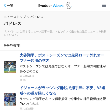
一覧
ニューストップ
>
パドレス
パドレス
『パドレス』に関するニュース記事一覧。トピックスで扱われた注目ニュースを掲載
しています。
2026年8月7日
大谷翔平、ポストシーズンでは先発ローテ外れオー
プナー起用の見方
ポストシーズンでは先発ではなくオープナー起用の可能性が
あるとのこと
東スポWEB
18:09
ドジャースがラッシング離脱で捕手陣に不安、V3達
成への道が険しくなる
ラッシング捕手が右ヒジ靱帯損傷で今季中の捕手復帰は絶望
的とみられる
東スポWEB