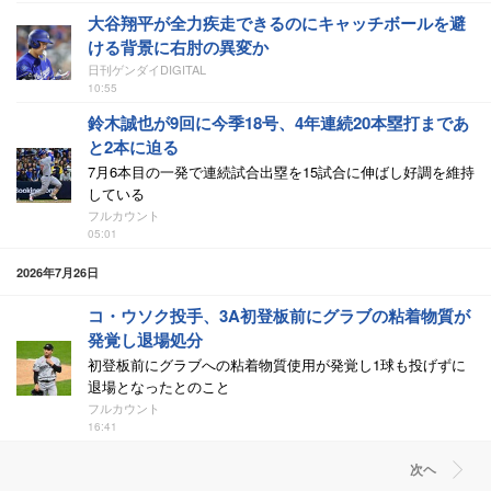
大谷翔平が全力疾走できるのにキャッチボールを避
ける背景に右肘の異変か
日刊ゲンダイDIGITAL
10:55
鈴木誠也が9回に今季18号、4年連続20本塁打まであ
と2本に迫る
7月6本目の一発で連続試合出塁を15試合に伸ばし好調を維持
している
フルカウント
05:01
2026年7月26日
コ・ウソク投手、3A初登板前にグラブの粘着物質が
発覚し退場処分
初登板前にグラブへの粘着物質使用が発覚し1球も投げずに
退場となったとのこと
フルカウント
16:41
次ヘ