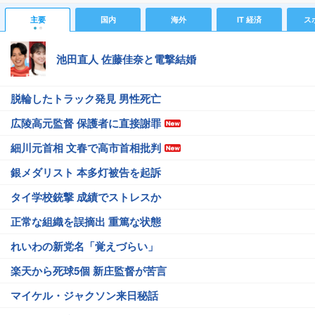
主要
国内
海外
IT 経済
ス
池田直人 佐藤佳奈と電撃結婚
脱輪したトラック発見 男性死亡
広陵高元監督 保護者に直接謝罪
細川元首相 文春で高市首相批判
銀メダリスト 本多灯被告を起訴
タイ学校銃撃 成績でストレスか
正常な組織を誤摘出 重篤な状態
れいわの新党名「覚えづらい」
楽天から死球5個 新庄監督が苦言
マイケル・ジャクソン来日秘話