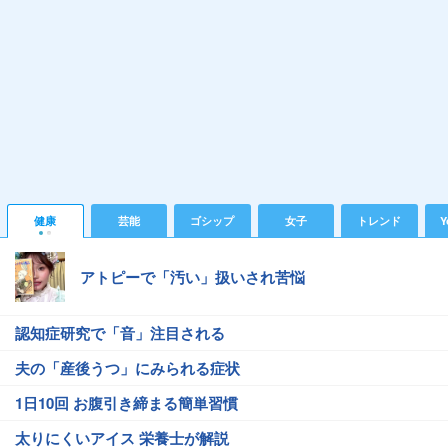
健康
芸能
ゴシップ
女子
トレンド
Y
アトピーで「汚い」扱いされ苦悩
認知症研究で「音」注目される
夫の「産後うつ」にみられる症状
1日10回 お腹引き締まる簡単習慣
太りにくいアイス 栄養士が解説