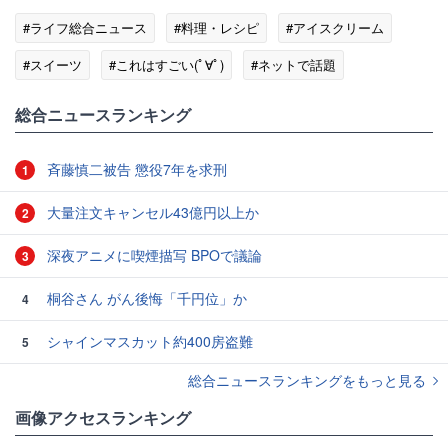
#ライフ総合ニュース
#料理・レシピ
#アイスクリーム
#スイーツ
#これはすごい(ﾟ∀ﾟ)
#ネットで話題
総合ニュースランキング
斉藤慎二被告 懲役7年を求刑
1
大量注文キャンセル43億円以上か
2
深夜アニメに喫煙描写 BPOで議論
3
桐谷さん がん後悔「千円位」か
4
シャインマスカット約400房盗難
5
総合ニュースランキングをもっと見る
画像アクセスランキング