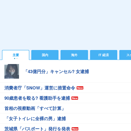
主要
国内
海外
IT 経済
ス
「43億円分」キャンセル? 女逮捕
消費者庁「SNOW」運営に措置命令
90歳患者を殴る? 看護助手を逮捕
首相の視察動画「すべて計算」
「女子トイレに全裸の男」逮捕
茨城県「パスポート」発行を発表