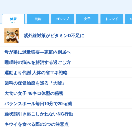
健康
芸能
ゴシップ
女子
トレンド
Y
紫外線対策がビタミンD不足に
母が娘に減量強要→家庭内別居へ
睡眠時の悩みを解消する過ごし方
運動より代謝 人体の省エネ戦略
歯科の保健治療を巡る「大嘘」
大食い女子 46キロ体型の秘密
バランスボール毎日10分で20kg減
躁状態引き起こしかねないNG行動
キウイを食べる際の3つの注意点