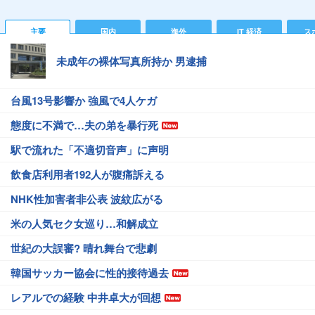
主要
国内
海外
IT 経済
ス
未成年の裸体写真所持か 男逮捕
台風13号影響か 強風で4人ケガ
態度に不満で…夫の弟を暴行死
駅で流れた「不適切音声」に声明
飲食店利用者192人が腹痛訴える
NHK性加害者非公表 波紋広がる
米の人気セク女巡り…和解成立
世紀の大誤審? 晴れ舞台で悲劇
韓国サッカー協会に性的接待過去
レアルでの経験 中井卓大が回想