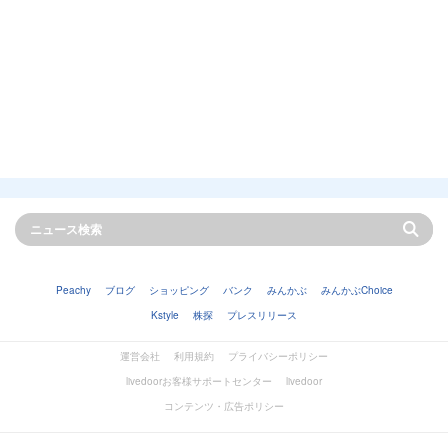
Peachy
ブログ
ショッピング
バンク
みんかぶ
みんかぶChoice
Kstyle
株探
プレスリリース
運営会社
利用規約
プライバシーポリシー
livedoorお客様サポートセンター
livedoor
コンテンツ・広告ポリシー