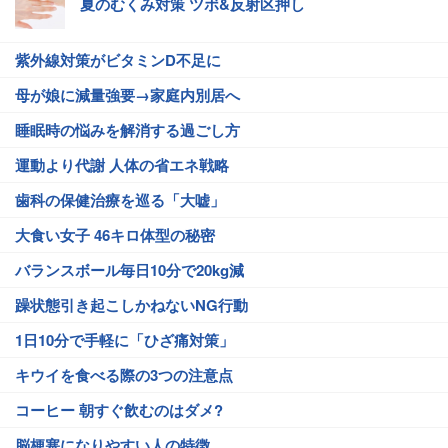
夏のむくみ対策 ツボ&反射区押し
紫外線対策がビタミンD不足に
母が娘に減量強要→家庭内別居へ
睡眠時の悩みを解消する過ごし方
運動より代謝 人体の省エネ戦略
歯科の保健治療を巡る「大嘘」
大食い女子 46キロ体型の秘密
バランスボール毎日10分で20kg減
躁状態引き起こしかねないNG行動
1日10分で手軽に「ひざ痛対策」
キウイを食べる際の3つの注意点
コーヒー 朝すぐ飲むのはダメ?
脳梗塞になりやすい人の特徴