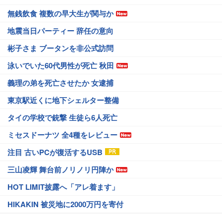
無銭飲食 複数の早大生が関与か
地震当日パーティー 辞任の意向
彬子さま ブータンを非公式訪問
泳いでいた60代男性が死亡 秋田
義理の弟を死亡させたか 女逮捕
東京駅近くに地下シェルター整備
タイの学校で銃撃 生徒ら6人死亡
ミセスドーナツ 全4種をレビュー
注目 古いPCが復活するUSB
三山凌輝 舞台前ノリノリ円陣か
HOT LIMIT披露へ「アレ着ます」
HIKAKIN 被災地に2000万円を寄付