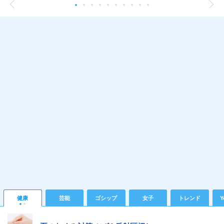
健康
芸能
ゴシップ
女子
トレンド
Y