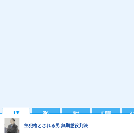
主要
国内
海外
IT 経済
ス
主犯格とされる男 無期懲役判決