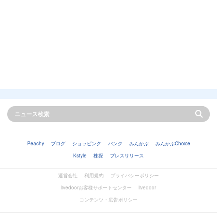
Peachy
ブログ
ショッピング
バンク
みんかぶ
みんかぶChoice
Kstyle
株探
プレスリリース
運営会社
利用規約
プライバシーポリシー
livedoorお客様サポートセンター
livedoor
コンテンツ・広告ポリシー