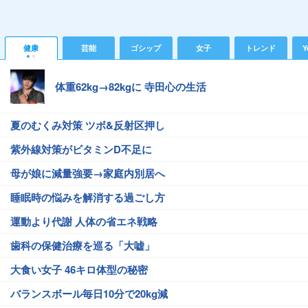
健康
芸能
ゴシップ
女子
トレンド
Y
体重62kg→82kgに 寺田心の生活
夏のむくみ対策 ツボ&反射区押し
紫外線対策がビタミンD不足に
母が娘に減量強要→家庭内別居へ
睡眠時の悩みを解消する過ごし方
運動より代謝 人体の省エネ戦略
歯科の保健治療を巡る「大嘘」
大食い女子 46キロ体型の秘密
バランスボール毎日10分で20kg減