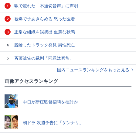
駅で流れた「不適切音声」に声明
1
被爆で子あきらめる 怒った医者
2
正常な組織を誤摘出 重篤な状態
3
脱輪したトラック発見 男性死亡
4
斉藤被告の裁判「同意は異常」
5
国内ニュースランキングをもっと見る
画像アクセスランキング
中日が新庄監督招聘を検討か
朝ドラ 次週予告に「ゲンナリ」