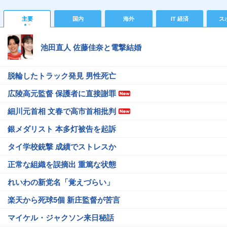
主要
国内
海外
IT 経済
ス
池田直人 佐藤佳奈と電撃結婚
脱輪したトラック発見 男性死亡
広陵高元監督 保護者に直接謝罪
細川元首相 文春で高市首相批判
銀メダリスト 本多灯被告を起訴
タイ学校銃撃 成績でストレスか
正常な組織を誤摘出 重篤な状態
れいわの新党名「覚えづらい」
楽天から死球5個 新庄監督が苦言
マイケル・ジャクソン来日秘話