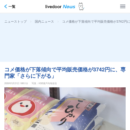
一覧
>
>
コメ価格が下落傾向で平均販売価格が3742円
ニューストップ
国内ニュース
コメ価格が下落傾向で平均販売価格が3742円に、専
門家「さらに下がる」
2026年5月21日 18時1分
写真：KSB瀬戸内海放送