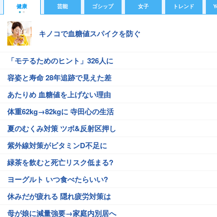
健康
芸能
ゴシップ
女子
トレンド
Y
キノコで血糖値スパイクを防ぐ
「モテるためのヒント」326人に
容姿と寿命 28年追跡で見えた差
あたりめ 血糖値を上げない理由
体重62kg→82kgに 寺田心の生活
夏のむくみ対策 ツボ&反射区押し
紫外線対策がビタミンD不足に
緑茶を飲むと死亡リスク低まる?
ヨーグルト いつ食べたらいい?
休みだが疲れる 隠れ疲労対策は
母が娘に減量強要→家庭内別居へ