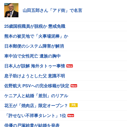
山田五郎さん「アド街」で名言
25歳国税職員が脱税か 懲戒免職
熊本の被災地で「火事場泥棒」か
日本郵便のシステム障害が解消
車中泊で女性死亡 遺族の胸中
日本人が誤解 海外タトゥー事情
息子助けようとした父 意識不明
佐野航大 PSVへの完全移籍が決定
ケニア人と結婚「差別」のリアル
花王が「焼肉店」限定オープン？
「許せない不祥事タレント」1位
俳優の戸塚純貴が結婚を発表