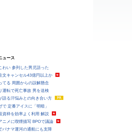
ニュース
こわい 参列した男児語った
注文キャンセル43億円以上か
ってる 周囲からの誤解懸念
り運転で死亡事故 男を送検
が語る汗悩みとの向き合い方
げで 定番アイスに「明暗」
投資枠を効率よく利用 解説
アニメに喫煙描写 BPOで議論
でパナマ運河の通航にも支障