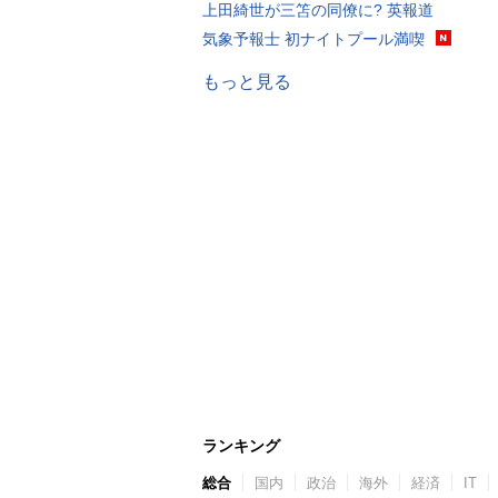
上田綺世が三笘の同僚に? 英報道
気象予報士 初ナイトプール満喫
もっと見る
ランキング
総合
国内
政治
海外
経済
IT