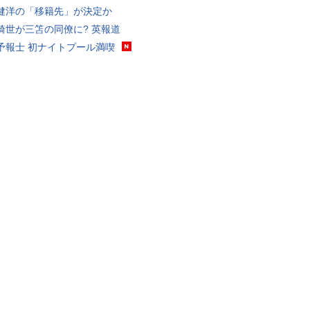
健洋の「移籍先」が決定か
綺世が三笘の同僚に? 英報道
予報士 初ナイトプール満喫