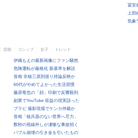
冨安
上田
気象
芸能
ゴシップ
女子
トレンド
伊織もえの最新画像にファン騒然
危険運転が厳格化 新基準を解説
首相 非核三原則巡り持論反映か
60代がやめてよかった生活習慣
藤原竜也の「顔」印刷で反響殺到
副業でYouTube 収益の現実語った
ブラピ 撮影現場でケンカ仲裁か
首相「核兵器のない世界へ尽力」
数秒の視線外しが凄惨な事故招く
バブル崩壊の引き金を引いたもの