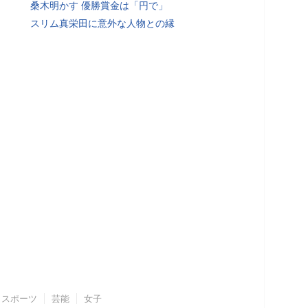
桑木明かす 優勝賞金は「円で」
スリム真栄田に意外な人物との縁
スポーツ
芸能
女子