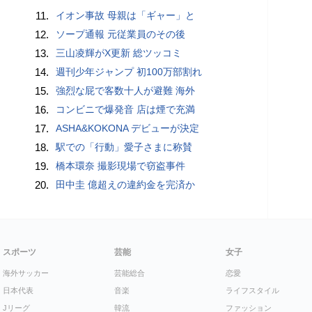
11.
イオン事故 母親は「ギャー」と
12.
ソープ通報 元従業員のその後
13.
三山凌輝がX更新 総ツッコミ
14.
週刊少年ジャンプ 初100万部割れ
15.
強烈な屁で客数十人が避難 海外
16.
コンビニで爆発音 店は煙で充満
17.
ASHA&KOKONA デビューが決定
18.
駅での「行動」愛子さまに称賛
19.
橋本環奈 撮影現場で窃盗事件
20.
田中圭 億超えの違約金を完済か
スポーツ
芸能
女子
海外サッカー
芸能総合
恋愛
日本代表
音楽
ライフスタイル
Jリーグ
韓流
ファッション