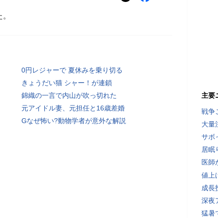
た。
0円レジャーで 夏休みを乗り切る
きょうだい猫 シャー！が連鎖
錦織の一言で内山が吹っ切れた
主要
元アイドル妻、元担任と16歳差婚
戦争
Gなぜ怖い?動物学者が意外な解説
大量
サボ
居眠
医師
値上
成長
深夜
猛暑