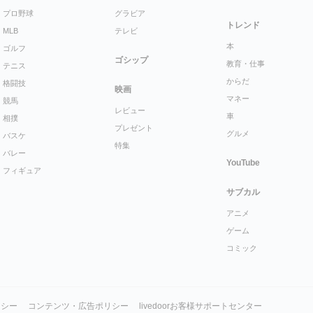
プロ野球
グラビア
トレンド
MLB
テレビ
本
ゴルフ
ゴシップ
教育・仕事
テニス
からだ
格闘技
映画
マネー
競馬
レビュー
車
相撲
プレゼント
グルメ
バスケ
特集
バレー
YouTube
フィギュア
サブカル
アニメ
ゲーム
コミック
リシー
コンテンツ・広告ポリシー
livedoorお客様サポートセンター