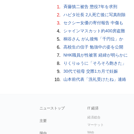
1.
斉藤慎二被告 懲役7年を求刑
2.
ハビタ社長 2人死亡後に写真削除
3.
セクシー女優の寄付報告 中傷も
4.
シャインマスカット約400房盗難
5.
桐谷さん がん後悔「千円位」か
6.
高校生の信子 勉強中の姿を公開
7.
NHK職員が性被害 経緯が明らかに
8.
りくりゅうに「そろそろ飽きた」
9.
30代で祖母 交際1カ月で妊娠
10.
山本前代表「洗礼受けたね」連絡
ニューストップ
IT 経済
経済総合
主要
マーケット
Web
国内