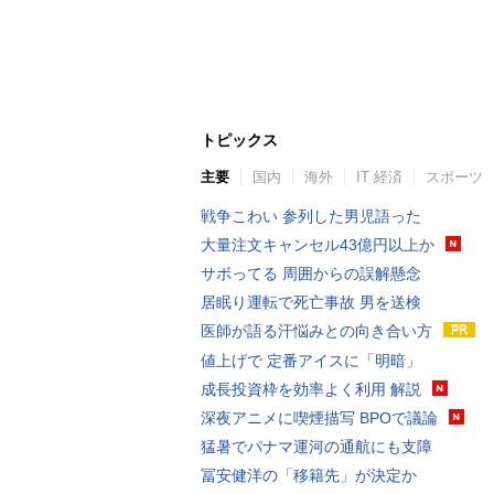
トピックス
主要
国内
海外
IT 経済
スポーツ
戦争こわい 参列した男児語った
大量注文キャンセル43億円以上か
サボってる 周囲からの誤解懸念
居眠り運転で死亡事故 男を送検
医師が語る汗悩みとの向き合い方
値上げで 定番アイスに「明暗」
成長投資枠を効率よく利用 解説
深夜アニメに喫煙描写 BPOで議論
猛暑でパナマ運河の通航にも支障
冨安健洋の「移籍先」が決定か