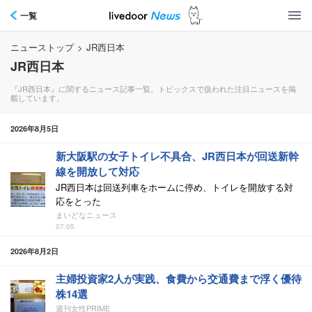
一覧
ニューストップ
>
JR西日本
JR西日本
『JR西日本』に関するニュース記事一覧。トピックスで扱われた注目ニュースを掲
載しています。
2026年8月5日
新大阪駅の女子トイレ不具合、JR西日本が回送新幹
線を開放して対応
JR西日本は回送列車をホームに停め、トイレを開放する対
応をとった
まいどなニュース
07:05
2026年8月2日
主婦投資家2人が実践、食費から交通費まで浮く優待
株14選
週刊女性PRIME