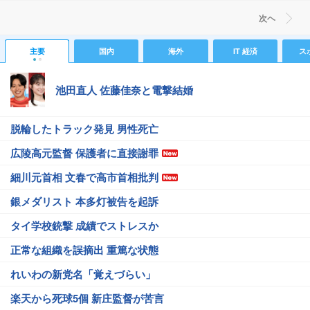
次ヘ
主要
国内
海外
IT 経済
ス
池田直人 佐藤佳奈と電撃結婚
脱輪したトラック発見 男性死亡
広陵高元監督 保護者に直接謝罪
細川元首相 文春で高市首相批判
銀メダリスト 本多灯被告を起訴
タイ学校銃撃 成績でストレスか
正常な組織を誤摘出 重篤な状態
れいわの新党名「覚えづらい」
楽天から死球5個 新庄監督が苦言