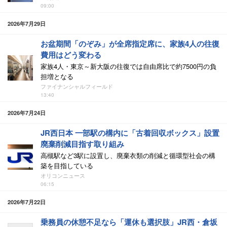
09:00
2026年7月29日
お盆期間「のぞみ」が全席指定席に、家族4人の往復
費用はどう変わる
家族4人・東京～新大阪の往復では自由席比で約7500円の負
担増となる
ファイナンシャルフィールド
13:40
2026年7月24日
JR西日本 一部駅の構内に「古着回収ボックス」設置
廃棄削減目指す取り組み
高槻駅など3駅に設置し、廃棄衣類の削減と循環型社会の構
築を目指している
オリコンニュース
06:15
2026年7月22日
乗務員の休憩不足なら「運休も選択肢」JR西・倉坂