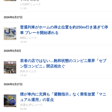
J-CASTニュース
11:30
2026年6月27日
普通列車がホームの停止位置を約250m行き過ぎて停
車 ブレーキ開始遅れる
MBSニュース
18:52
2026年6月8日
若者の店ではない…飽和状態のコンビニ業界「セブ
ン型コンビニ」閉店相次ぐ
内外タイムス
19:32
2026年5月27日
煙が車内に充満も「避難指示」なく乗客放置「マニ
ュアル運用」の盲点
弁護士JPニュース
09:58