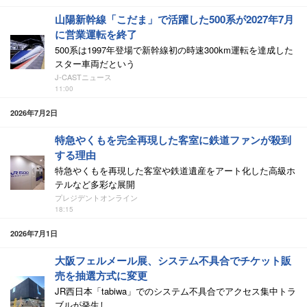
山陽新幹線「こだま」で活躍した500系が2027年7月
に営業運転を終了
500系は1997年登場で新幹線初の時速300km運転を達成した
スター車両だという
J-CASTニュース
11:00
2026年7月2日
特急やくもを完全再現した客室に鉄道ファンが殺到
する理由
特急やくもを再現した客室や鉄道遺産をアート化した高級ホ
テルなど多彩な展開
プレジデントオンライン
18:15
2026年7月1日
大阪フェルメール展、システム不具合でチケット販
売を抽選方式に変更
JR西日本「tabiwa」でのシステム不具合でアクセス集中トラ
ブルが発生し