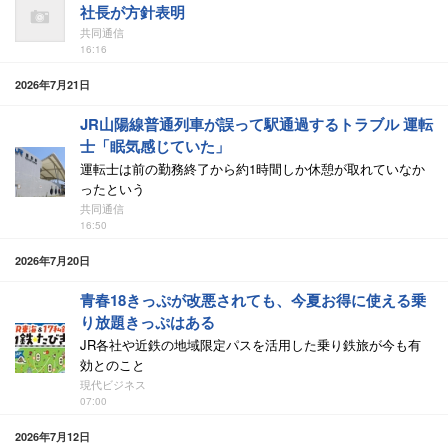
社長が方針表明
共同通信
16:16
2026年7月21日
JR山陽線普通列車が誤って駅通過するトラブル 運転
士「眠気感じていた」
運転士は前の勤務終了から約1時間しか休憩が取れていなか
ったという
共同通信
16:50
2026年7月20日
青春18きっぷが改悪されても、今夏お得に使える乗
り放題きっぷはある
JR各社や近鉄の地域限定パスを活用した乗り鉄旅が今も有
効とのこと
現代ビジネス
07:00
2026年7月12日