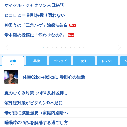
マイケル・ジャクソン来日秘話
ヒコロヒー 割引お握り買わない
神田うの「三角ハゲ」治療法告白
堂本剛の投稿に「匂わせなの?」
健康
芸能
ゴシップ
女子
トレンド
Y
体重62kg→82kgに 寺田心の生活
夏のむくみ対策 ツボ&反射区押し
紫外線対策がビタミンD不足に
母が娘に減量強要→家庭内別居へ
睡眠時の悩みを解消する過ごし方