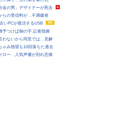
合金の男」デザイナーが死去
からの受信料が…不満爆発
 古いPCが復活するUSB
猶予つけば御の字 記者指摘
言わないから同意では…見解
ちゃみ熱望も10回落ちた過去
ヤロー…人気声優が別れ悲痛