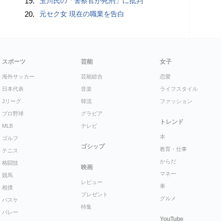
19.
玉川氏の「警察官が死刑」に批判
20.
元セク女 現在の職業を告白
スポーツ
芸能
女子
海外サッカー
芸能総合
恋愛
日本代表
音楽
ライフスタイル
Jリーグ
韓流
ファッション
プロ野球
グラビア
トレンド
MLB
テレビ
本
ゴルフ
ゴシップ
教育・仕事
テニス
からだ
格闘技
映画
マネー
競馬
レビュー
車
相撲
プレゼント
グルメ
バスケ
特集
バレー
YouTube