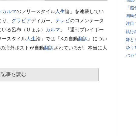
「超
布カルマ
のフリースタイル
人生
論」を連載してい
国民
より、
グラビア
ディガー、
テレビ
のコメンテータ
注目
ている呂布（りょふ）
カルマ
。『週刊プレイボー
執行
リースタイル
人生
論」では『Xの自動
翻訳
』につい
嫌と
ゆう
Xの海外ポストが自動
翻訳
されているが、本当に大
バカ
記事を読む