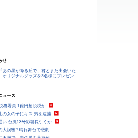
らせ
『あの星が降る丘で、君とまた出会いた
』オリジナルグッズを3名様にプレゼン
ニュース
代税務署員 1億円超脱税か
生の女の子にキス 男を逮捕
遅い 台風13号影響長引くか
の大誤審? 晴れ舞台で悲劇
に不満で…夫の弟を暴行死