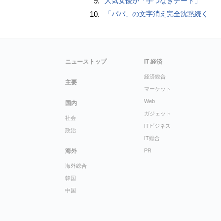
9.
人気女優が「手つなぎデート」
10.
「パパ」の文字消え完全沈黙続く
ニューストップ
IT 経済
経済総合
主要
マーケット
Web
国内
ガジェット
社会
ITビジネス
政治
IT総合
海外
PR
海外総合
韓国
中国