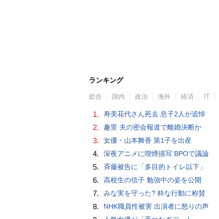
ランキング
総合
国内
政治
海外
経済
IT
1.
寿美花代さん死去 息子2人が追悼
2.
趣里 夫の密会報道で離婚決断か
3.
女優・山本舞香 第1子を出産
4.
深夜アニメに喫煙描写 BPOで議論
5.
斉藤被告に「多目的トイレ以下」
6.
高校生の信子 勉強中の姿を公開
7.
みな実を守った? 粋な行動に称賛
8.
NHK職員性被害 出演者に怒りの声