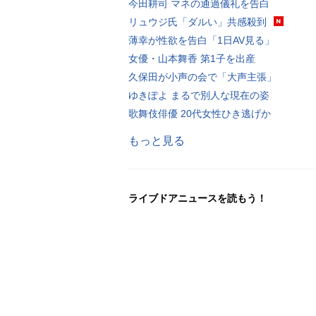
今田耕司 マネの通過儀礼を告白
リュウジ氏「ダルい」共感殺到
薄幸が性欲を告白「1日AV見る」
女優・山本舞香 第1子を出産
久保田が小声の会で「大声主張」
ゆきぽよ まるで別人な現在の姿
歌舞伎俳優 20代女性ひき逃げか
もっと見る
ライブドアニュースを読もう！