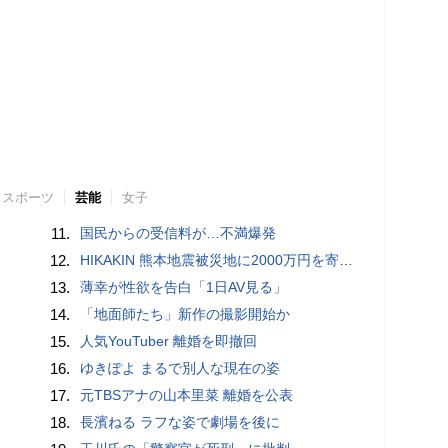
スポーツ
芸能
女子
11.
国民からの受信料が…不満爆発
12.
HIKAKIN 熊本地震被災地に2000万円を寄付「1円でも…支援の輪が広がることを願っています」
13.
薄幸が性欲を告白「1日AV見る」
14.
「地面師たち」新作の撮影開始か
15.
人気YouTuber 離婚を即撤回
16.
ゆきぽよ まるで別人な現在の姿
17.
元TBSアナの山本里菜 離婚を公表
18.
長濱ねる ラフな姿で劇場を後に