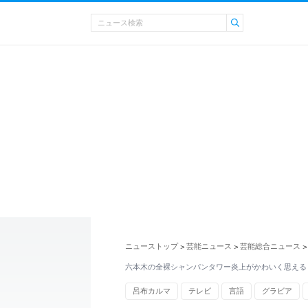
ニューストップ
芸能ニュース
芸能総合ニュース
>
>
>
六本木の全裸シャンパンタワー炎上がかわいく思える
呂布カルマ
テレビ
言語
グラビア
ゾンビ
擬人化