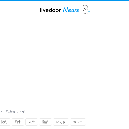
？ 呂布カルマが…
便利
約束
人生
翻訳
のぞき
カルマ