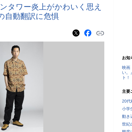
パンタワー炎上がかわいく思え
の自動翻訳に危惧
お知
映画
い。
ト！
主要
20
小学
動き
世紀
態度