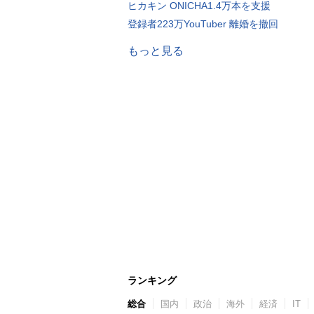
ヒカキン ONICHA1.4万本を支援
登録者223万YouTuber 離婚を撤回
もっと見る
ランキング
総合
国内
政治
海外
経済
IT