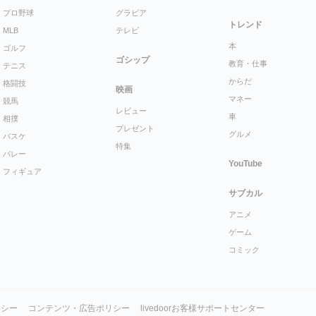
プロ野球
グラビア
トレンド
MLB
テレビ
本
ゴルフ
ゴシップ
教育・仕事
テニス
からだ
格闘技
映画
マネー
競馬
レビュー
車
相撲
プレゼント
グルメ
バスケ
特集
バレー
YouTube
フィギュア
サブカル
アニメ
ゲーム
コミック
リシー
コンテンツ・広告ポリシー
livedoorお客様サポートセンター