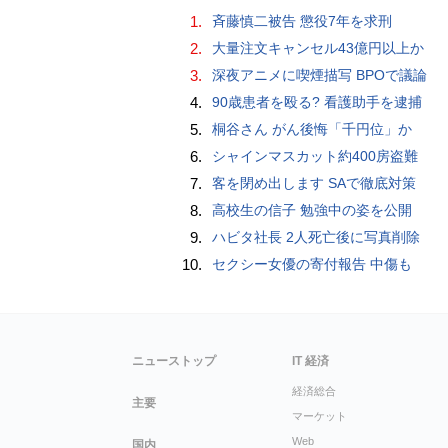
1.
斉藤慎二被告 懲役7年を求刑
2.
大量注文キャンセル43億円以上か
3.
深夜アニメに喫煙描写 BPOで議論
4.
90歳患者を殴る? 看護助手を逮捕
5.
桐谷さん がん後悔「千円位」か
6.
シャインマスカット約400房盗難
7.
客を閉め出します SAで徹底対策
8.
高校生の信子 勉強中の姿を公開
9.
ハビタ社長 2人死亡後に写真削除
10.
セクシー女優の寄付報告 中傷も
ニューストップ
IT 経済
経済総合
主要
マーケット
Web
国内