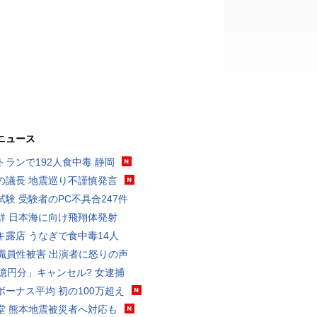
ニュース
トランで192人食中毒 静岡
の議長 地震巡り不謹慎発言
試験 受験者のPC不具合247件
鮮 日本海に向け飛翔体発射
キ露店 うなぎで食中毒14人
K職員性被害 出演者に怒りの声
3億円分」キャンセル? 女逮捕
ボーナス平均 初の100万超え
堂 熊本地震被災者へ対応も