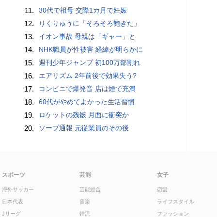
11.
30代で祖母 交際1カ月で妊娠
12.
りくりゅうに「そろそろ飽きた」
13.
イオン事故 母親は「ギャー」と
14.
NHK職員が性被害 経緯が明らかに
15.
週刊少年ジャンプ 初100万部割れ
16.
エアリズム 2年前後で効果失う?
17.
コンビニで爆発音 店は煙で充満
18.
60代がやめてよかった生活習慣
19.
ロケットの残骸 月面に衝突か
20.
ソープ通報 元従業員のその後
スポーツ
芸能
女子
海外サッカー
芸能総合
恋愛
日本代表
音楽
ライフスタイル
Jリーグ
韓流
ファッション