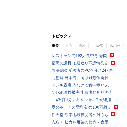
トピックス
主要
国内
海外
IT 経済
スポーツ
レストランで192人食中毒 静岡
福岡の議長 地震巡り不謹慎発言
司法試験 受験者のPC不具合247件
北朝鮮 日本海に向け飛翔体発射
ドンキ露店 うなぎで食中毒14人
NHK職員性被害 出演者に怒りの声
「43億円分」キャンセル? 女逮捕
夏のボーナス平均 初の100万超え
任天堂 熊本地震被災者へ対応も
志らく ヒカル落語の批判を否定