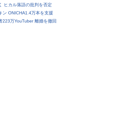
く ヒカル落語の批判を否定
ン ONICHA1.4万本を支援
223万YouTuber 離婚を撤回