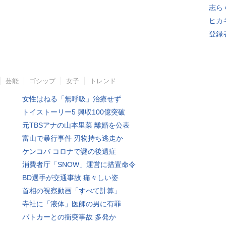
志ら
ヒカキ
登録者
芸能
ゴシップ
女子
トレンド
女性はねる「無呼吸」治療せず
トイストーリー5 興収100億突破
元TBSアナの山本里菜 離婚を公表
富山で暴行事件 刃物持ち逃走か
ケンコバ コロナで謎の後遺症
消費者庁「SNOW」運営に措置命令
BD選手が交通事故 痛々しい姿
首相の視察動画「すべて計算」
寺社に「液体」医師の男に有罪
パトカーとの衝突事故 多発か