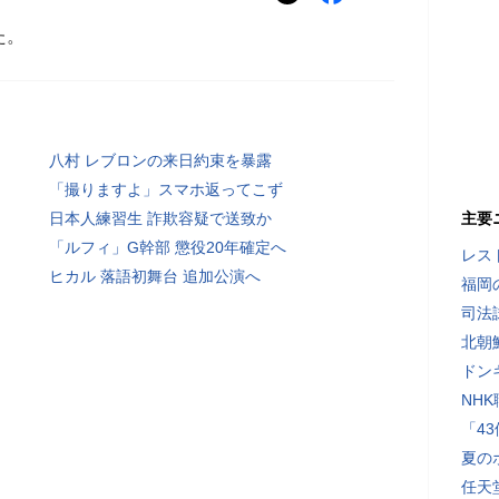
た。
八村 レブロンの来日約束を暴露
「撮りますよ」スマホ返ってこず
日本人練習生 詐欺容疑で送致か
主要
「ルフィ」G幹部 懲役20年確定へ
レス
ヒカル 落語初舞台 追加公演へ
福岡
司法
北朝
ドン
NH
「4
夏の
任天