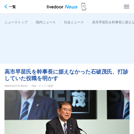
一覧
>
>
>
高市早苗氏を幹事長に据え
ニューストップ
国内ニュース
社会ニュース
高市早苗氏を幹事長に据えなかった石破茂氏、打診
していた役職を明かす
2026年5月21日 6時2分
写真：デイリー新潮