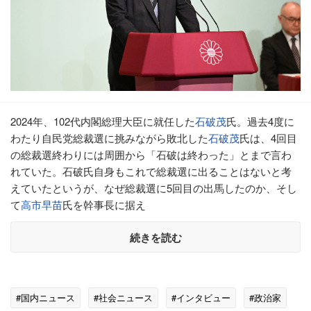
2024年、102代内閣総理大臣に就任した
石破茂
氏。過去4度に
わたり自民党総裁選に挑みながら敗北した
石破茂
氏は、4回目
の総裁選終わりには周囲から「石破は終わった」とまで言わ
れていた。石破氏自身もこれで総裁選に出ることはないと考
えていたというが、なぜ総裁選に5回目の出馬したのか、そし
て
高市早苗
氏を幹事長に据え
続きを読む
#国内ニュース
#社会ニュース
#インタビュー
#政治家