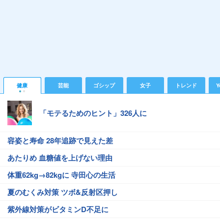
健康
芸能
ゴシップ
女子
トレンド
Y
「モテるためのヒント」326人に
容姿と寿命 28年追跡で見えた差
あたりめ 血糖値を上げない理由
体重62kg→82kgに 寺田心の生活
夏のむくみ対策 ツボ&反射区押し
紫外線対策がビタミンD不足に