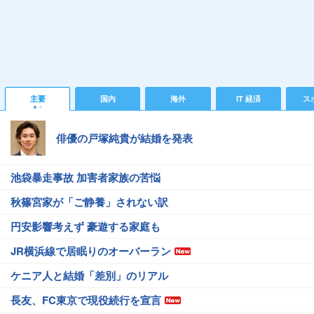
主要
国内
海外
IT 経済
ス
俳優の戸塚純貴が結婚を発表
池袋暴走事故 加害者家族の苦悩
秋篠宮家が「ご静養」されない訳
円安影響考えず 豪遊する家庭も
JR横浜線で居眠りのオーバーラン
ケニア人と結婚「差別」のリアル
長友、FC東京で現役続行を宣言