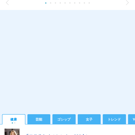
健康
芸能
ゴシップ
女子
トレンド
Y