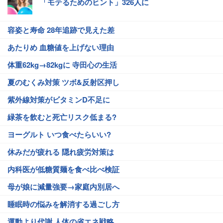
「モテるためのヒント」326人に
容姿と寿命 28年追跡で見えた差
あたりめ 血糖値を上げない理由
体重62kg→82kgに 寺田心の生活
夏のむくみ対策 ツボ&反射区押し
紫外線対策がビタミンD不足に
緑茶を飲むと死亡リスク低まる?
ヨーグルト いつ食べたらいい?
休みだが疲れる 隠れ疲労対策は
内科医が低糖質麺を食べ比べ検証
母が娘に減量強要→家庭内別居へ
睡眠時の悩みを解消する過ごし方
運動より代謝 人体の省エネ戦略