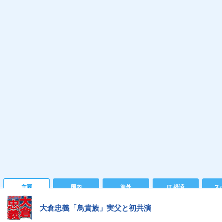
主要
国内
海外
IT 経済
ス
大倉忠義「鳥貴族」実父と初共演