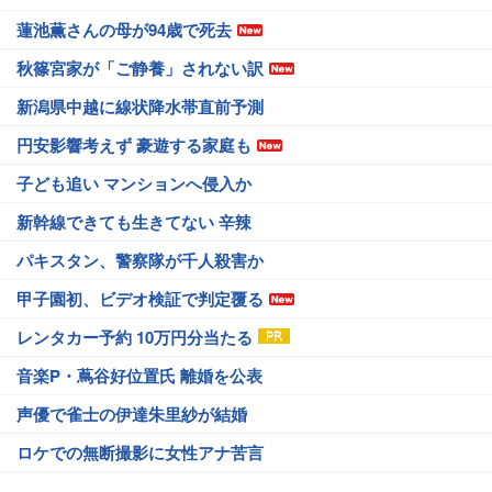
蓮池薫さんの母が94歳で死去
秋篠宮家が「ご静養」されない訳
新潟県中越に線状降水帯直前予測
円安影響考えず 豪遊する家庭も
子ども追い マンションへ侵入か
新幹線できても生きてない 辛辣
パキスタン、警察隊が千人殺害か
甲子園初、ビデオ検証で判定覆る
レンタカー予約 10万円分当たる
音楽P・蔦谷好位置氏 離婚を公表
声優で雀士の伊達朱里紗が結婚
ロケでの無断撮影に女性アナ苦言