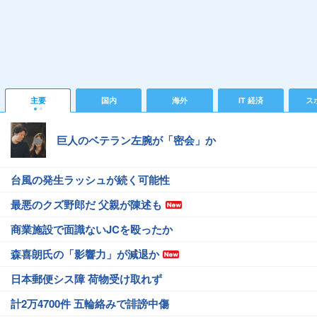
主要
国内
海外
IT 経済
ス
巨人のベテラン左腕が「密会」か
台風の発生ラッシュが続く可能性
最悪のクズ野郎だ 父親が陳述も
商業施設で面識ないJCを殴ったか
森喜朗氏の「影響力」が減退か
日本郵便シス障 荷物受け取れず
計2万4700件 五輪絡みで誹謗中傷