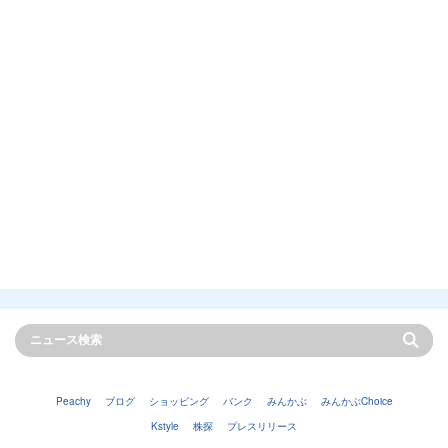
Peachy
ブログ
ショッピング
バンク
みんかぶ
みんかぶChoice
Kstyle
株探
プレスリリース