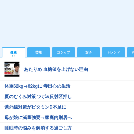
健康
芸能
ゴシップ
女子
トレンド
Y
あたりめ 血糖値を上げない理由
体重62kg→82kgに 寺田心の生活
夏のむくみ対策 ツボ&反射区押し
紫外線対策がビタミンD不足に
母が娘に減量強要→家庭内別居へ
睡眠時の悩みを解消する過ごし方