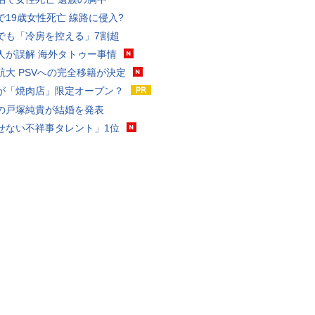
で19歳女性死亡 線路に侵入?
でも「冷房を控える」7割超
人が誤解 海外タトゥー事情
航大 PSVへの完全移籍が決定
が「焼肉店」限定オープン？
の戸塚純貴が結婚を発表
せない不祥事タレント」1位