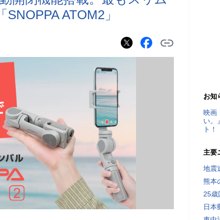
NOPPA ATOM2」
お知
映画
い。
ト！
主要
地震速
熊本
25
日本
車中