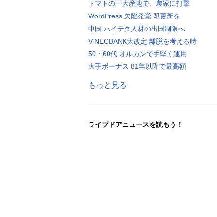
トマトの一大産地で、農家に打撃
WordPress 欠陥発覚 即更新を
中国 ハイテク人材の出国制限へ
V-NEOBANK大改定 離脱を考える時
50・60代 オルカンで手堅く運用
大手ボーナス 81年以降で最高額
もっと見る
ライブドアニュースを読もう！