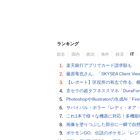
ランキング
総合
国内
政治
海外
経済
IT
1.
楽天銀行アプリでカード請求額も
2.
藤原竜也さん、「SKYSEA Client View」新CMで「AI労務改善」をアピール 働き方をAIが分析したら「すぐに休んで」と
3.
【レポート】区役所の有志で作る、横浜・野毛の魅力を伝える
4.
京セラの超タフネススマホ「DuraForce PRO 2」はアクションカムとし
5.
PhotoshopやIllustratorの生成AI「Firefly」がクレジット制を導入し有料プランでも画像生成枚数が制限され
6.
サバイバル・ホラー『レディ・オア・ノット 2』の新本編映像、【バスタイム編】
7.
これ1本で様々な機器に対応！多機能USB充電ケーブル「10in1オクトパスケーブル」【カリスマ店長の
8.
画像を塗りつぶした部分に一瞬で自然な画像を補完する技術を早稲田大学の研究者
9.
ポケモンGO、伝説のポケモン「レジアイス」出現。レジロック・レジスチルと伝説レイドボス持ち