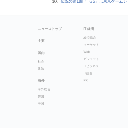
10.
伝説の第1回「TGS」…東京ゲームショウ&#039;96と、当時のベストゲーム10本：レトロゲーム浪
ニューストップ
IT 経済
経済総合
主要
マーケット
Web
国内
ガジェット
社会
ITビジネス
政治
IT総合
海外
PR
海外総合
韓国
中国