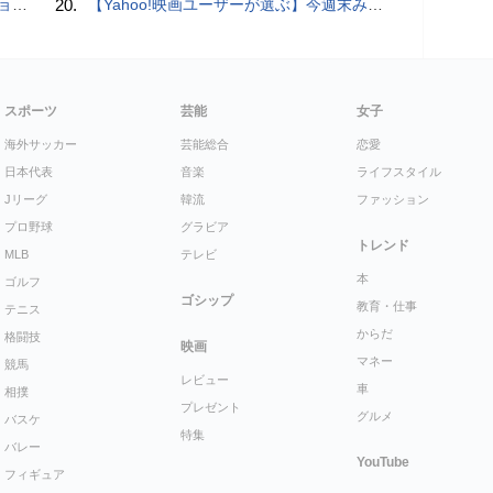
漫街道
20.
【Yahoo!映画ユーザーが選ぶ】今週末みたい映画ランキング（11月2日付） ファン待望のシリーズ第3弾『マイティ・ソー バトルロイヤル』が公開！
スポーツ
芸能
女子
海外サッカー
芸能総合
恋愛
日本代表
音楽
ライフスタイル
Jリーグ
韓流
ファッション
プロ野球
グラビア
トレンド
MLB
テレビ
本
ゴルフ
ゴシップ
教育・仕事
テニス
からだ
格闘技
映画
マネー
競馬
レビュー
車
相撲
プレゼント
グルメ
バスケ
特集
バレー
YouTube
フィギュア