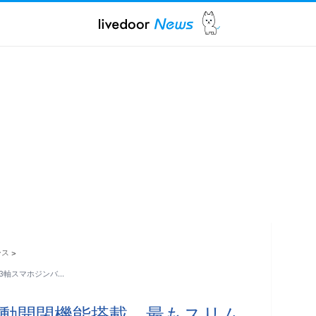
ース
>
3軸スマホジンバ…
動開閉機能搭載。最もスリム