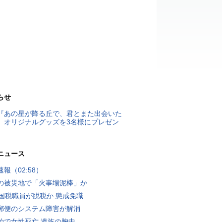
らせ
『あの星が降る丘で、君とまた出会いた
』オリジナルグッズを3名様にプレゼン
ニュース
報（02:58）
の被災地で「火事場泥棒」か
歳国税職員が脱税か 懲戒免職
郵便のシステム障害が解消
泊で女性死亡 遺族の胸中