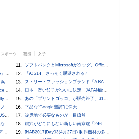
スポーツ
芸能
女子
11.
ソフトバンクとMicrosoftがタッグ、Officeツール「Teams」に03電話を統合
言われる？
12.
「iOS14」さっそく脱獄される?
CM
13.
ストリートファッションブランド「A BATHING APE」とコラボしたノートPC「ASUS Vivobook S 15 OLED BAPE Edition K5504VA」を紹介【レビュー】
ても優秀
14.
日本一旨い餃子がついに決定「JAPAN餃子大賞2026」授賞式 / コードレスでどこでも使える、電動エアダスター【まとめ記事】
るように
15.
あの「プリントゴッコ」が販売終了、31年の歴史に幕を下ろす
が公開
16.
下品な"Google翻訳"に仰天
一押し】
17.
被災地で必要なものが一目瞭然
が開発
18.
鍵穴がどこにもない新しい南京錠「246 Padlock」
回り
19.
[NAB2017]Day03(4月27日) 制作機材の多様化と充実した周辺機器群