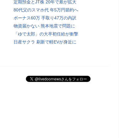
定期預金とJT株 20年で差が拡大
80代父のスマホ代 年5万円節約へ
ボーナス60万 手取り47万の内訳
物資届かない 熊本地震で問題に
「ゆで太郎」の大卒初任給が衝撃
日産サクラ 刷新で軽EVが身近に