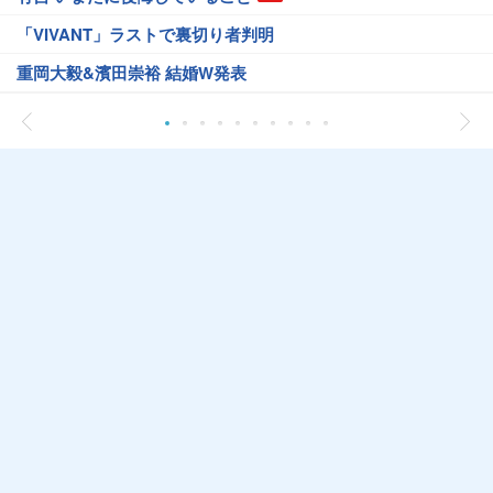
「VIVANT」ラストで裏切り者判明
重岡大毅&濱田崇裕 結婚W発表