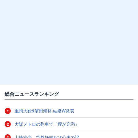
総合ニュースランキング
重岡大毅&濱田崇裕 結婚W発表
1
大阪メトロの列車で「煙が充満」
2
山崎怜奈、突然妊娠だけ公表の訳
3