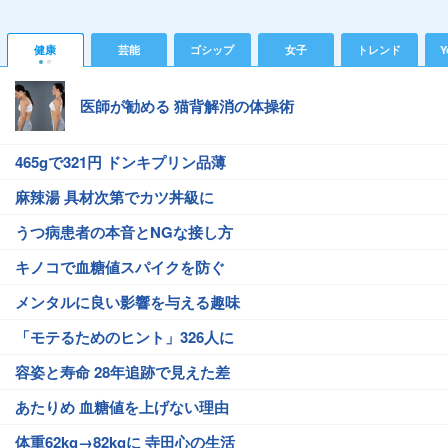
健康
芸能
ゴシップ
女子
トレンド
Y
医師が勧める 猫背解消の体操術
465gで321円 ドンキプリン品薄
麻辣湯 具材次第でカツ丼級に
うつ病患者の本音とNGな接し方
キノコで血糖値スパイクを防ぐ
メンタルに良い影響を与える趣味
「モテるためのヒント」326人に
容姿と寿命 28年追跡で見えた差
あたりめ 血糖値を上げない理由
体重62kg→82kgに 寺田心の生活