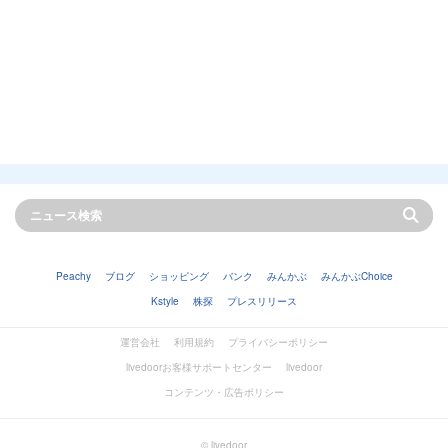
Peachy
ブログ
ショッピング
バンク
みんかぶ
みんかぶChoice
Kstyle
株探
プレスリリース
運営会社
利用規約
プライバシーポリシー
livedoorお客様サポートセンター
livedoor
コンテンツ・広告ポリシー
© livedoor