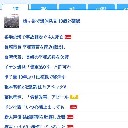
主要
国内
海外
IT 経済
ス
槍ヶ岳で遺体発見 19歳と確認
各地の海で事故相次ぐ 4人死亡
長崎市長 平和宣言を読み飛ばし
台湾代表、長崎の平和式典を欠席
イオン爆発「貴重品OK」と許可か
甲子園 10年ぶりに初戦で姿消す
張本智和が2連覇 妹とアベックV
藤原竜也、「労務改善」アピール
ドン小西「いつ心臓止まっても」
新人声優 結婚願望を吐露し反響
有吉 いまだに後悔していること