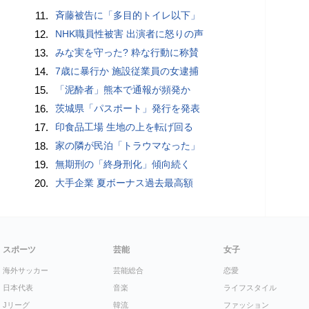
11.
斉藤被告に「多目的トイレ以下」
12.
NHK職員性被害 出演者に怒りの声
13.
みな実を守った? 粋な行動に称賛
14.
7歳に暴行か 施設従業員の女逮捕
15.
「泥酔者」熊本で通報が頻発か
16.
茨城県「パスポート」発行を発表
17.
印食品工場 生地の上を転げ回る
18.
家の隣が民泊「トラウマなった」
19.
無期刑の「終身刑化」傾向続く
20.
大手企業 夏ボーナス過去最高額
スポーツ
芸能
女子
海外サッカー
芸能総合
恋愛
日本代表
音楽
ライフスタイル
Jリーグ
韓流
ファッション