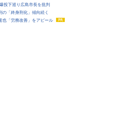
原爆投下巡り広島市長を批判
刑の「終身刑化」傾向続く
竜也「労務改善」をアピール