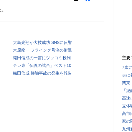
た。
大島光翔が大技成功 SNSに反響
木原龍一 フライング号泣の衝撃
織田信成の一言にツッコミ殺到
主要
テレ東「伝説の試合」ベスト10
7歳
織田信成 接触事故の発生を報告
夫に
関東
「泥
高速
立体
高市
家の
九州