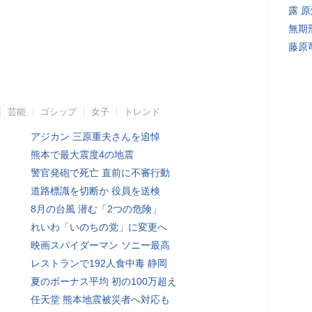
露 
無期
藤原
芸能
ゴシップ
女子
トレンド
アジカン 三原重夫さんを追悼
熊本で最大震度4の地震
警官発砲で死亡 直前に不審行動
道路標識を切断か 役員を送検
8月の台風 潜む「2つの危険」
れいわ「いのちの党」に変更へ
映画スパイダーマン ソニー最高
レストランで192人食中毒 静岡
夏のボーナス平均 初の100万超え
任天堂 熊本地震被災者へ対応も