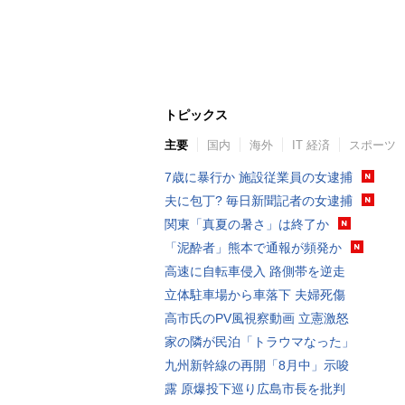
トピックス
主要
国内
海外
IT 経済
スポーツ
7歳に暴行か 施設従業員の女逮捕
夫に包丁? 毎日新聞記者の女逮捕
関東「真夏の暑さ」は終了か
「泥酔者」熊本で通報が頻発か
高速に自転車侵入 路側帯を逆走
立体駐車場から車落下 夫婦死傷
高市氏のPV風視察動画 立憲激怒
家の隣が民泊「トラウマなった」
九州新幹線の再開「8月中」示唆
露 原爆投下巡り広島市長を批判