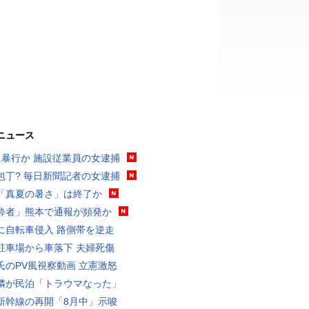
ニュース
に暴行か 施設従業員の女逮捕
包丁? 毎日新聞記者の女逮捕
「真夏の暑さ」は終了か
酔者」熊本で通報が頻発か
に自転車侵入 路側帯を逆走
駐車場から車落下 夫婦死傷
氏のPV風視察動画 立憲激怒
隣が民泊「トラウマなった」
新幹線の再開「8月中」示唆