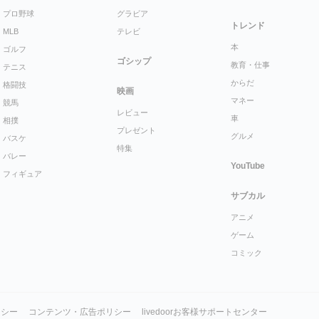
プロ野球
グラビア
トレンド
MLB
テレビ
本
ゴルフ
ゴシップ
教育・仕事
テニス
からだ
格闘技
映画
マネー
競馬
レビュー
車
相撲
プレゼント
グルメ
バスケ
特集
バレー
YouTube
フィギュア
サブカル
アニメ
ゲーム
コミック
リシー
コンテンツ・広告ポリシー
livedoorお客様サポートセンター