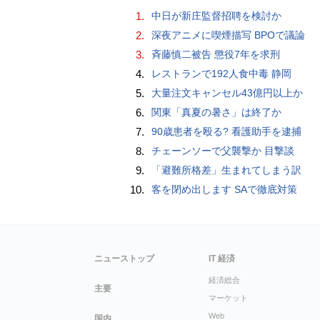
1.
中日が新庄監督招聘を検討か
2.
深夜アニメに喫煙描写 BPOで議論
3.
斉藤慎二被告 懲役7年を求刑
4.
レストランで192人食中毒 静岡
5.
大量注文キャンセル43億円以上か
6.
関東「真夏の暑さ」は終了か
7.
90歳患者を殴る? 看護助手を逮捕
8.
チェーンソーで父襲撃か 目撃談
9.
「避難所格差」生まれてしまう訳
10.
客を閉め出します SAで徹底対策
ニューストップ
IT 経済
経済総合
主要
マーケット
Web
国内