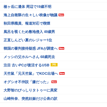
槍ヶ岳に遺体 周辺で19歳不明
海上自衛隊の生々しい映像が物議
秋田県職員、報道対応で喫煙
風呂を覗くため敷地侵入 49歳男
正直しんどい夏のレジャー1位
韓国の審判接待疑惑 JFAが調査へ
メッシの父ホルヘさん 68歳死去
注目 古いPCが復活するUSB
天竺鼠「元天竺鼠」でKOC出場へ
オグシオ不仲説「嫌だった」
大野智のびっしりタトゥーに異変
山崎怜奈、突然妊娠だけ公表の訳