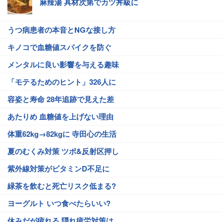
麻辣湯 具材次第でカツ丼級に
うつ病患者の本音とNGな接し方
キノコで血糖値スパイクを防ぐ
メンタルに良い影響を与える趣味
「モテるためのヒント」326人に
容姿と寿命 28年追跡で見えた差
あたりめ 血糖値を上げない理由
体重62kg→82kgに 寺田心の生活
夏のむくみ対策 ツボ&反射区押し
紫外線対策がビタミンD不足に
緑茶を飲むと死亡リスク低まる?
ヨーグルト いつ食べたらいい?
休みだが疲れる 隠れ疲労対策は