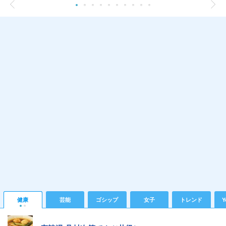
健康
芸能
ゴシップ
女子
トレンド
Y