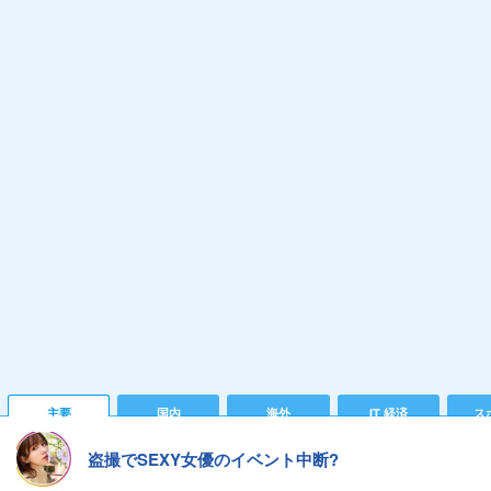
主要
国内
海外
IT 経済
ス
盗撮でSEXY女優のイベント中断?