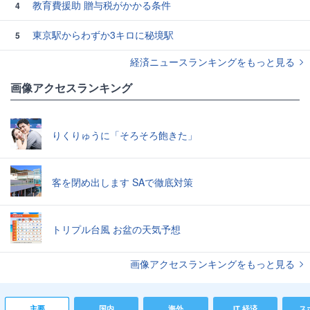
教育費援助 贈与税がかかる条件
4
東京駅からわずか3キロに秘境駅
5
経済ニュースランキングをもっと見る
画像アクセスランキング
りくりゅうに「そろそろ飽きた」
客を閉め出します SAで徹底対策
トリプル台風 お盆の天気予想
画像アクセスランキングをもっと見る
主要
国内
海外
IT 経済
ス