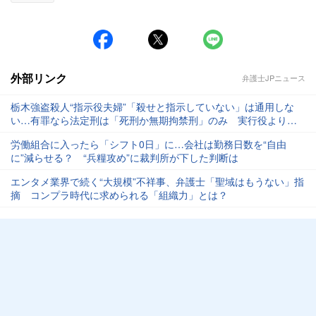
外部リンク
弁護士JPニュース
栃木強盗殺人“指示役夫婦”「殺せと指示していない」は通用しな
い…有罪なら法定刑は「死刑か無期拘禁刑」のみ 実行役より量
刑が重くなる可能性も
労働組合に入ったら「シフト0日」に…会社は勤務日数を“自由
に”減らせる？ “兵糧攻め”に裁判所が下した判断は
エンタメ業界で続く“大規模”不祥事、弁護士「聖域はもうない」指
摘 コンプラ時代に求められる「組織力」とは？