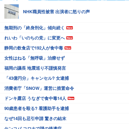
NHK職員性被害 出演者に怒りの声
無期刑の「終身刑化」傾向続く
れいわ「いのちの党」に変更へ
静岡の飲食店で192人が食中毒
女性はねる「無呼吸」治療せず
福岡の議長 地震巡り不謹慎発言
「43億円分」キャンセル? 女逮捕
消費者庁「SNOW」運営に措置命令
ドンキ露店 うなぎで食中毒14人
90歳患者を殴る? 看護助手を逮捕
なぜ14回も忌引申請 驚きの結末
ケンコバ コロナで謎の後遺症