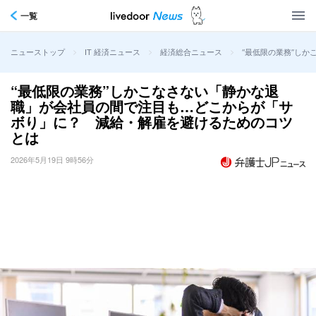
一覧
>
>
>
“最低限の業務”し
ニューストップ
IT 経済ニュース
経済総合ニュース
“最低限の業務”しかこなさない「静かな退
職」が会社員の間で注目も…どこからが「サ
ボり」に？ 減給・解雇を避けるためのコツ
とは
2026年5月19日 9時56分