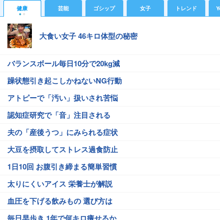
健康
芸能
ゴシップ
女子
トレンド
Y
大食い女子 46キロ体型の秘密
バランスボール毎日10分で20kg減
躁状態引き起こしかねないNG行動
アトピーで「汚い」扱いされ苦悩
認知症研究で「音」注目される
夫の「産後うつ」にみられる症状
大豆を摂取してストレス過食防止
1日10回 お腹引き締まる簡単習慣
太りにくいアイス 栄養士が解説
血圧を下げる飲みもの 選び方は
毎日早歩き 1年で何キロ痩せるか