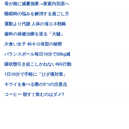
母が娘に減量強要→家庭内別居へ
睡眠時の悩みを解消する過ごし方
運動より代謝 人体の省エネ戦略
歯科の保健治療を巡る「大嘘」
大食い女子 46キロ体型の秘密
バランスボール毎日10分で20kg減
躁状態引き起こしかねないNG行動
1日10分で手軽に「ひざ痛対策」
キウイを食べる際の3つの注意点
コーヒー 朝すぐ飲むのはダメ?