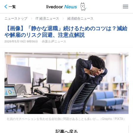
一覧
>
>
ニューストップ
IT 経済ニュース
経済総合ニュース
【画像】「静かな退職」続けるためのコツは？減給
や解雇のリスク回避、注意点解説
2026年5月19日 9時56分
弁護士JPニュース
社員のモチベーションを失わせる会社側に問題があることも多いが…（Graphs / PIXTA）
記事へ戻る