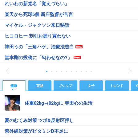
れいわの新党名「覚えづらい」
楽天から死球5個 新庄監督が苦言
マイケル・ジャクソン来日秘話
ヒコロヒー 割引お握り買わない
神田うの「三角ハゲ」治療法告白
堂本剛の投稿に「匂わせなの?」
健康
芸能
ゴシップ
女子
トレンド
Y
体重62kg→82kgに 寺田心の生活
夏のむくみ対策 ツボ&反射区押し
紫外線対策がビタミンD不足に