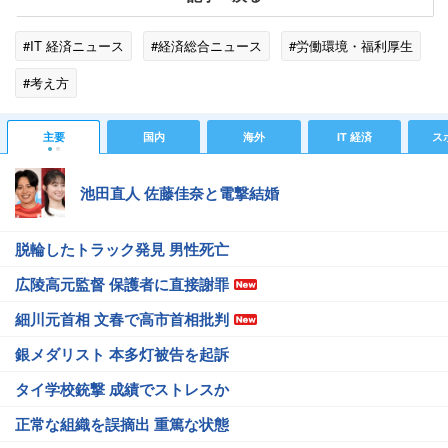
#IT 経済ニュース
#経済総合ニュース
#労働環境・福利厚生
#考え方
主要
国内
海外
IT 経済
ス
池田直人 佐藤佳奈と電撃結婚
脱輪したトラック発見 男性死亡
広陵高元監督 保護者に直接謝罪
細川元首相 文春で高市首相批判
銀メダリスト 本多灯被告を起訴
タイ学校銃撃 成績でストレスか
正常な組織を誤摘出 重篤な状態