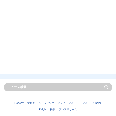
Peachy
ブログ
ショッピング
バンク
みんかぶ
みんかぶChoice
Kstyle
株探
プレスリリース