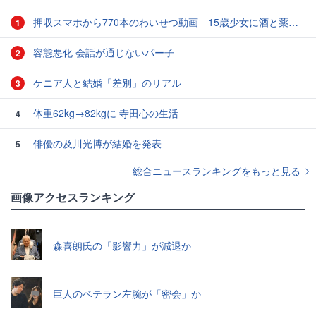
押収スマホから770本のわいせつ動画 15歳少女に酒と薬飲ませ性的暴行か 54歳男を再逮捕 「薬もありますよ」とSNSで誘い出し
1
容態悪化 会話が通じないパー子
2
ケニア人と結婚「差別」のリアル
3
体重62kg→82kgに 寺田心の生活
4
俳優の及川光博が結婚を発表
5
総合ニュースランキングをもっと見る
画像アクセスランキング
森喜朗氏の「影響力」が減退か
巨人のベテラン左腕が「密会」か