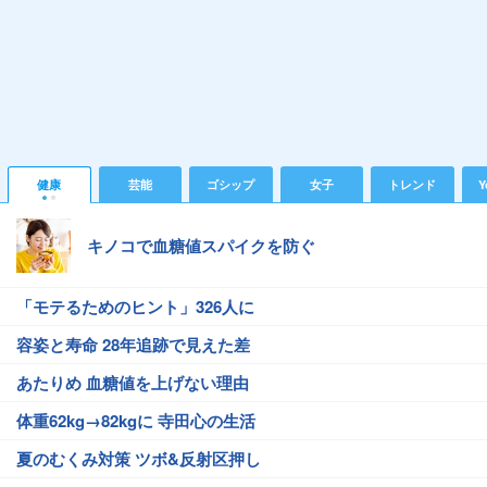
健康
芸能
ゴシップ
女子
トレンド
Y
キノコで血糖値スパイクを防ぐ
「モテるためのヒント」326人に
容姿と寿命 28年追跡で見えた差
あたりめ 血糖値を上げない理由
体重62kg→82kgに 寺田心の生活
夏のむくみ対策 ツボ&反射区押し