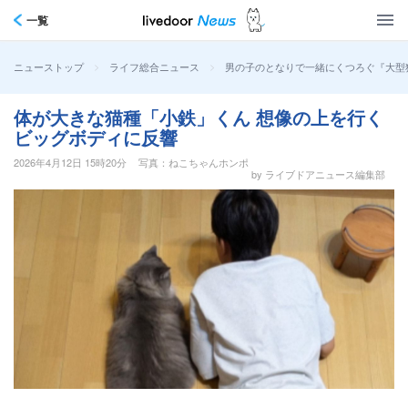
一覧
>
>
男の子のとなりで一緒にくつろぐ『大型
ニューストップ
ライフ総合ニュース
体が大きな猫種「小鉄」くん 想像の上を行く
ビッグボディに反響
2026年4月12日 15時20分
写真：ねこちゃんホンポ
by ライブドアニュース編集部