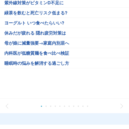
紫外線対策がビタミンD不足に
緑茶を飲むと死亡リスク低まる?
ヨーグルト いつ食べたらいい?
休みだが疲れる 隠れ疲労対策は
母が娘に減量強要→家庭内別居へ
内科医が低糖質麺を食べ比べ検証
睡眠時の悩みを解消する過ごし方