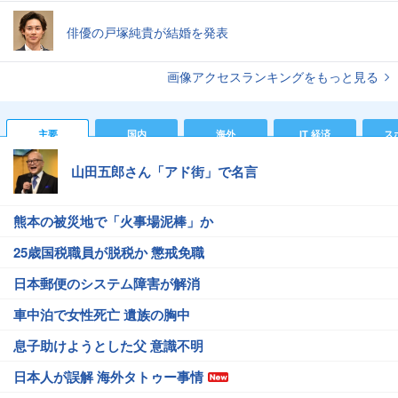
俳優の戸塚純貴が結婚を発表
画像アクセスランキングをもっと見る
主要
国内
海外
IT 経済
ス
山田五郎さん「アド街」で名言
熊本の被災地で「火事場泥棒」か
25歳国税職員が脱税か 懲戒免職
日本郵便のシステム障害が解消
車中泊で女性死亡 遺族の胸中
息子助けようとした父 意識不明
日本人が誤解 海外タトゥー事情