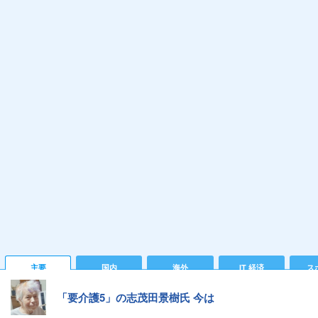
主要
国内
海外
IT 経済
ス
「要介護5」の志茂田景樹氏 今は