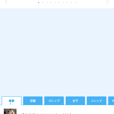
健康
芸能
ゴシップ
女子
トレンド
Y