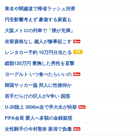
東名や関越道で帰省ラッシュ渋滞
円安影響考えず 豪遊する家庭も
大阪メトロの列車で「煙が充満」
在留資格なし 越人が惨事起こす
レンタカー予約 10万円分当たる
総額120万円 豊胸した男性を直撃
ヨーグルト いつ食べたらいいの
韓国サッカー協 邦人に性接待か
若手だらけの巨人がV争い 困惑
U-20陸上 3000m走で早大生が快挙
FIFA会長 愛人へ多額の金銭疑惑
女性騎手の今村聖奈 新潟で負傷