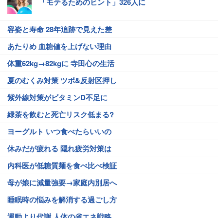
「モテるためのヒント」326人に
容姿と寿命 28年追跡で見えた差
あたりめ 血糖値を上げない理由
体重62kg→82kgに 寺田心の生活
夏のむくみ対策 ツボ&反射区押し
紫外線対策がビタミンD不足に
緑茶を飲むと死亡リスク低まる?
ヨーグルト いつ食べたらいいの
休みだが疲れる 隠れ疲労対策は
内科医が低糖質麺を食べ比べ検証
母が娘に減量強要→家庭内別居へ
睡眠時の悩みを解消する過ごし方
運動より代謝 人体の省エネ戦略