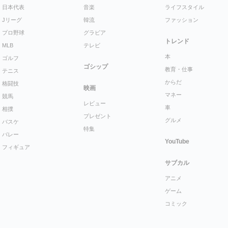
日本代表
音楽
ライフスタイル
Jリーグ
韓流
ファッション
プロ野球
グラビア
トレンド
MLB
テレビ
本
ゴルフ
ゴシップ
教育・仕事
テニス
からだ
格闘技
映画
マネー
競馬
レビュー
車
相撲
プレゼント
グルメ
バスケ
特集
バレー
YouTube
フィギュア
サブカル
アニメ
ゲーム
コミック