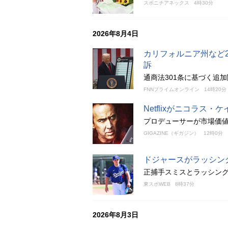
スポニチアネックス
4時30分
2026年8月4日
カリフォルニア州など
訴
通商法301条に基づく追
FNNプライムオンライン
14時20分
Netflixがニコラ
プロデューサーが市場価値
GIGAZINE（ギガジン）
12時0分
ドジャースがラッシン
正捕手スミスとラッシン
東スポWEB
8時37分
2026年8月3日