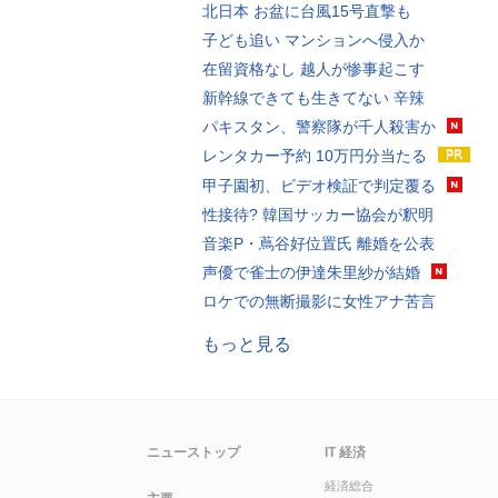
北日本 お盆に台風15号直撃も
子ども追い マンションへ侵入か
在留資格なし 越人が惨事起こす
新幹線できても生きてない 辛辣
パキスタン、警察隊が千人殺害か
レンタカー予約 10万円分当たる
甲子園初、ビデオ検証で判定覆る
性接待? 韓国サッカー協会が釈明
音楽P・蔦谷好位置氏 離婚を公表
声優で雀士の伊達朱里紗が結婚
ロケでの無断撮影に女性アナ苦言
もっと見る
ニューストップ
IT 経済
経済総合