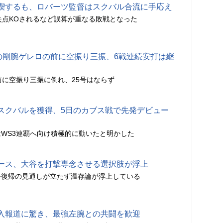
喫するも、ロバーツ監督はスクバル合流に手応え
失点KOされるなど誤算が重なる敗戦となった
超の剛腕ゲレロの前に空振り三振、6戦連続安打は継
前に空振り三振に倒れ、25号はならず
スクバルを獲得、5日のカブス戦で先発デビュー
WS3連覇へ向け積極的に動いたと明かした
ース、大谷を打撃専念させる選択肢が浮上
手復帰の見通しが立たず温存論が浮上している
入報道に驚き、最強左腕との共闘を歓迎