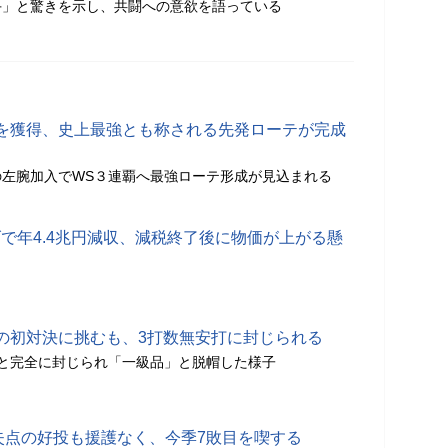
手」と驚きを示し、共闘への意欲を語っている
を獲得、史上最強とも称される先発ローテが完成
左腕加入でWS３連覇へ最強ローテ形成が見込まれる
で年4.4兆円減収、減税終了後に物価が上がる懸
の初対決に挑むも、3打数無安打に封じられる
と完全に封じられ「一級品」と脱帽した様子
3失点の好投も援護なく、今季7敗目を喫する