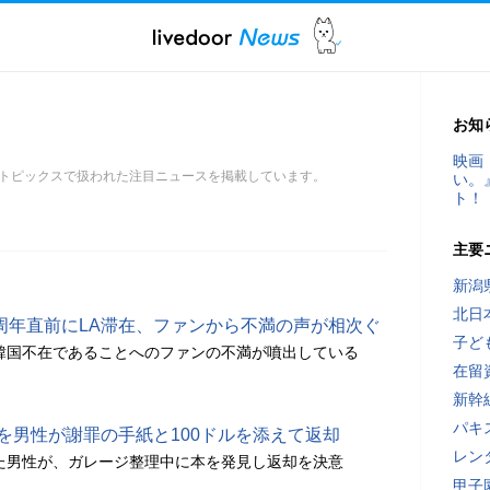
お知
映画
トピックスで扱われた注目ニュースを掲載しています。
い。
ト！
主要
新潟
北日
が10周年直前にLA滞在、ファンから不満の声が相次ぐ
子ど
に韓国不在であることへのファンの不満が噴出している
在留
新幹
パキ
を男性が謝罪の手紙と100ドルを添えて返却
レン
った男性が、ガレージ整理中に本を発見し返却を決意
甲子