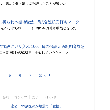
し、8回に勝ち越し点を許したことが響いた
し折られ本拠地騒然、5試合連続安打もマーク
トをへし折られ二ゴロに倒れ本拠地が騒然となった
施設にガサ入れ 100匹超の保護犬過剰飼育疑惑
犬舎の許可証が2023年に失効していたとのこと
4
5
6
7
次へ
芸能
ゴシップ
女子
トレンド
宿命…99歳医師が地震で「覚悟」