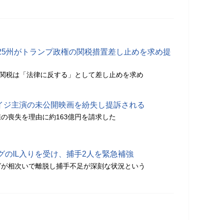
25州がトランプ政権の関税措置差し止めを求め提
加関税は「法律に反する」として差し止めを求め
ス・ケイジ主演の未公開映画を紛失し提訴される
の喪失を理由に約163億円を請求した
グのIL入りを受け、捕手2人を緊急補強
グが相次いで離脱し捕手不足が深刻な状況という