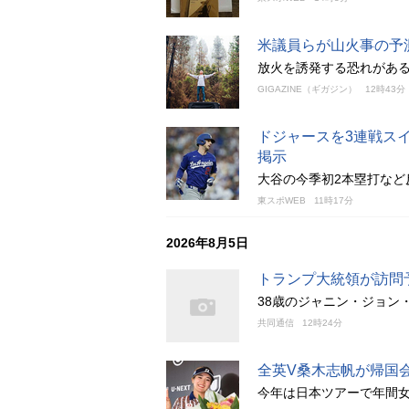
米議員らが山火事の予
放火を誘発する恐れがある
GIGAZINE（ギガジン）
12時43分
ドジャースを3連戦ス
掲示
大谷の今季初2本塁打など
東スポWEB
11時17分
2026年8月5日
トランプ大統領が訪問
38歳のジャニン・ジョン
共同通信
12時24分
全英V桑木志帆が帰国
今年は日本ツアーで年間女