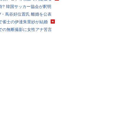
待? 韓国サッカー協会が釈明
P・蔦谷好位置氏 離婚を公表
で雀士の伊達朱里紗が結婚
での無断撮影に女性アナ苦言