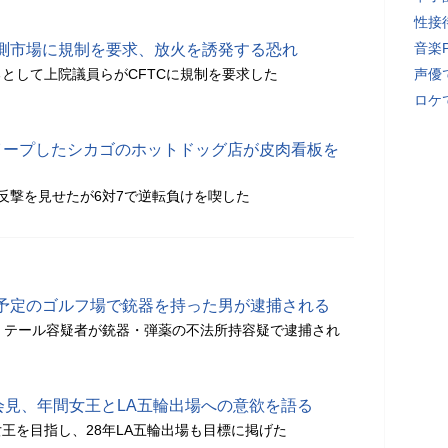
性接
音楽
測市場に規制を要求、放火を誘発する恐れ
として上院議員らがCFTCに規制を要求した
声優
ロケ
イープしたシカゴのホットドッグ店が皮肉看板を
反撃を見せたが6対7で逆転負けを喫した
予定のゴルフ場で銃器を持った男が逮捕される
・テール容疑者が銃器・弾薬の不法所持容疑で逮捕され
会見、年間女王とLA五輪出場への意欲を語る
王を目指し、28年LA五輪出場も目標に掲げた