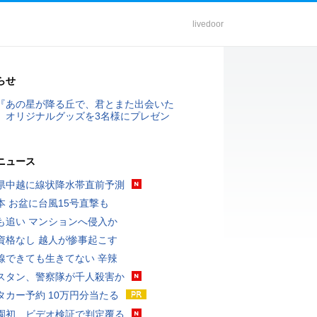
livedoor
らせ
『あの星が降る丘で、君とまた出会いた
』オリジナルグッズを3名様にプレゼン
ニュース
県中越に線状降水帯直前予測
本 お盆に台風15号直撃も
も追い マンションへ侵入か
資格なし 越人が惨事起こす
線できても生きてない 辛辣
スタン、警察隊が千人殺害か
タカー予約 10万円分当たる
園初、ビデオ検証で判定覆る