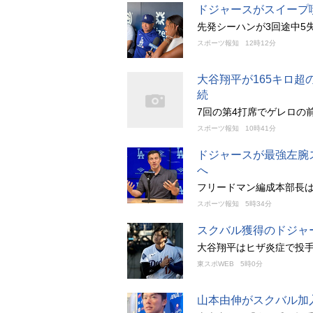
ドジャースがスイープ
先発シーハンが3回途中5
スポーツ報知
12時12分
大谷翔平が165キロ
続
7回の第4打席でゲレロの
スポーツ報知
10時41分
ドジャースが最強左腕
へ
フリードマン編成本部長は
スポーツ報知
5時34分
スクバル獲得のドジャ
大谷翔平はヒザ炎症で投
東スポWEB
5時0分
山本由伸がスクバル加