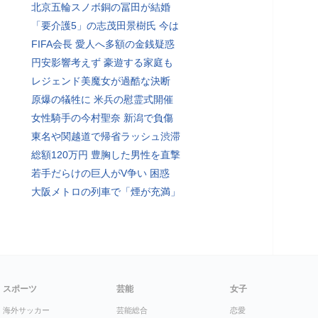
北京五輪スノボ銅の冨田が結婚
「要介護5」の志茂田景樹氏 今は
FIFA会長 愛人へ多額の金銭疑惑
円安影響考えず 豪遊する家庭も
レジェンド美魔女が過酷な決断
原爆の犠牲に 米兵の慰霊式開催
女性騎手の今村聖奈 新潟で負傷
東名や関越道で帰省ラッシュ渋滞
総額120万円 豊胸した男性を直撃
若手だらけの巨人がV争い 困惑
大阪メトロの列車で「煙が充満」
スポーツ
芸能
女子
海外サッカー
芸能総合
恋愛