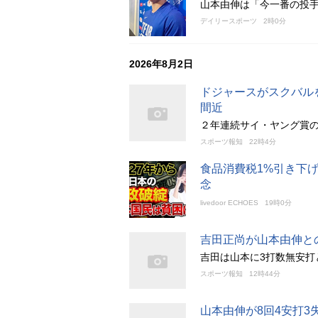
山本由伸は「今一番の投
デイリースポーツ
2時0分
2026年8月2日
ドジャースがスクバル
間近
２年連続サイ・ヤング賞の
スポーツ報知
22時4分
食品消費税1%引き下げ
念
livedoor ECHOES
19時0分
吉田正尚が山本由伸と
吉田は山本に3打数無安打
スポーツ報知
12時44分
山本由伸が8回4安打