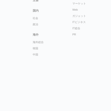
主要
マーケット
Web
国内
ガジェット
社会
ITビジネス
政治
IT総合
海外
PR
海外総合
韓国
中国