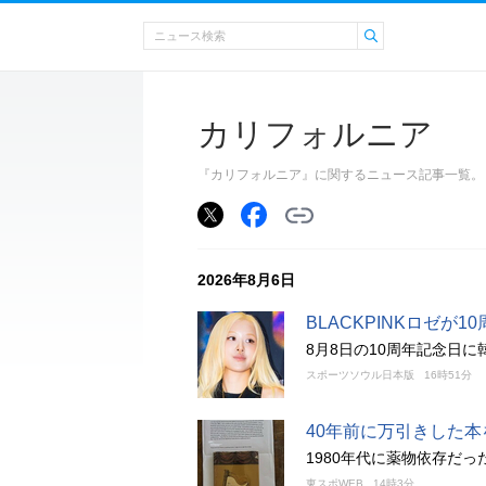
カリフォルニア
『カリフォルニア』に関するニュース記事一覧。
2026年8月6日
BLACKPINKロゼ
8月8日の10周年記念日
スポーツソウル日本版
16時51分
40年前に万引きした本
1980年代に薬物依存だ
東スポWEB
14時3分