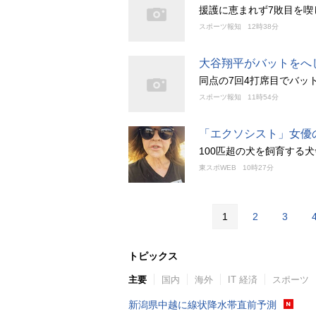
援護に恵まれず7敗目を喫
スポーツ報知
12時38分
大谷翔平がバットをへ
同点の7回4打席目でバッ
スポーツ報知
11時54分
「エクソシスト」女優の
100匹超の犬を飼育する
東スポWEB
10時27分
1
2
3
トピックス
主要
国内
海外
IT 経済
スポーツ
新潟県中越に線状降水帯直前予測