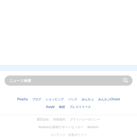
Peachy
ブログ
ショッピング
バンク
みんかぶ
みんかぶChoice
Kstyle
株探
プレスリリース
運営会社
利用規約
プライバシーポリシー
livedoorお客様サポートセンター
livedoor
コンテンツ・広告ポリシー