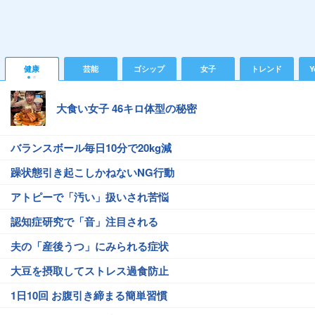
健康
芸能
ゴシップ
女子
トレンド
Y
大食い女子 46キロ体型の秘密
バランスボール毎日10分で20kg減
躁状態引き起こしかねないNG行動
アトピーで「汚い」扱いされ苦悩
認知症研究で「音」注目される
夫の「産後うつ」にみられる症状
大豆を摂取してストレス過食防止
1日10回 お腹引き締まる簡単習慣