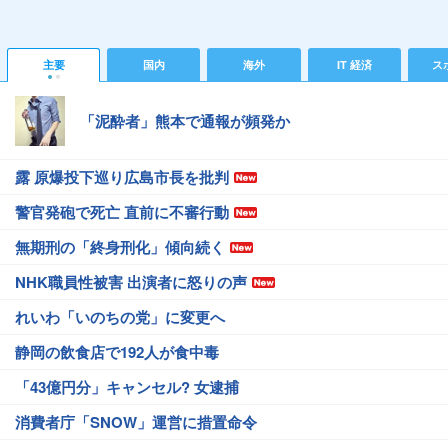
主要
国内
海外
IT 経済
ス
「泥酔者」熊本で通報が頻発か
露 原爆投下巡り広島市長を批判
警官発砲で死亡 直前に不審行動
無期刑の「終身刑化」傾向続く
NHK職員性被害 出演者に怒りの声
れいわ「いのちの党」に変更へ
静岡の飲食店で192人が食中毒
「43億円分」キャンセル? 女逮捕
消費者庁「SNOW」運営に措置命令