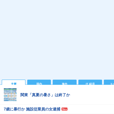
主要
国内
海外
IT 経済
ス
関東「真夏の暑さ」は終了か
7歳に暴行か 施設従業員の女逮捕