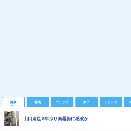
健康
芸能
ゴシップ
女子
トレンド
Y
山口達也 8年ぶり楽器姿に感涙か