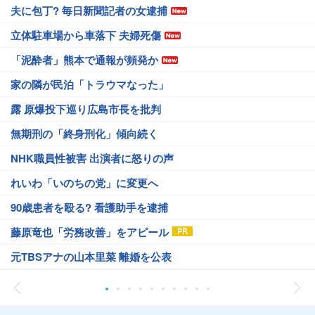
夫に包丁? 毎日新聞記者の女逮捕
立体駐車場から車落下 夫婦死傷
「泥酔者」熊本で通報が頻発か
家の隣が民泊「トラウマなった」
露 原爆投下巡り広島市長を批判
無期刑の「終身刑化」傾向続く
NHK職員性被害 出演者に怒りの声
れいわ「いのちの党」に変更へ
90歳患者を殴る? 看護助手を逮捕
藤原竜也「労務改善」をアピール
元TBSアナの山本里菜 離婚を公表