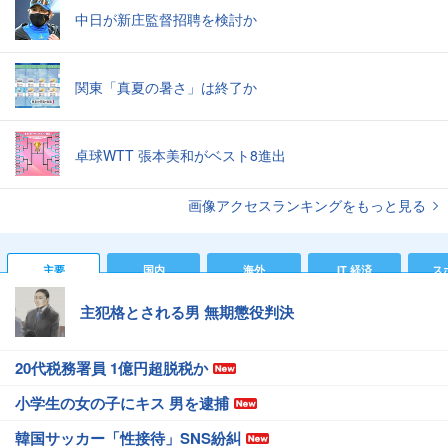
中日が新庄監督招聘を検討か
関東「真夏の暑さ」は終了か
卓球WTT 張本美和がベスト8進出
画像アクセスランキングをもっと見る
主要
国内
海外
IT 経済
ス
主犯格とされる男 無期懲役判決
20代税務署員 1億円超脱税か
小学生の女の子にキス 男を逮捕
韓国サッカー「性接待」SNS紛糾