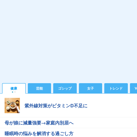
健康
芸能
ゴシップ
女子
トレンド
Y
紫外線対策がビタミンD不足に
母が娘に減量強要→家庭内別居へ
睡眠時の悩みを解消する過ごし方