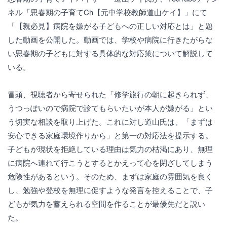
ネル「思春期の子育てCh【元中学校教師道山ケイ】」にて
「【親必見】病院を嫌がる子どもへの正しい対応とは」と題
した動画を公開した。動画では、学校や病院に行きたがらな
い思春期の子どもに対する具体的な対応策について解説して
いる。
冒頭、視聴者から寄せられた「修学旅行の朝に起きられず、
うつっぽいので病院で診てもらいたいが本人が嫌がる」とい
う切実な相談を取り上げた。これに対し道山氏は、「まずは
安心できる家庭環境作りから」と第一の対応法を提示する。
子どもが現状を拒絶している理由は気力の枯渇にあり、無理
に病院へ連れて行こうとするとかえって心を閉ざしてしまう
危険性があるという。そのため、まずは家庭の雰囲気を良く
し、勉強や登校を無理に促すような発言を控えることで、子
どもが気力を蓄えられる空間を作ることが最優先だと説い
た。