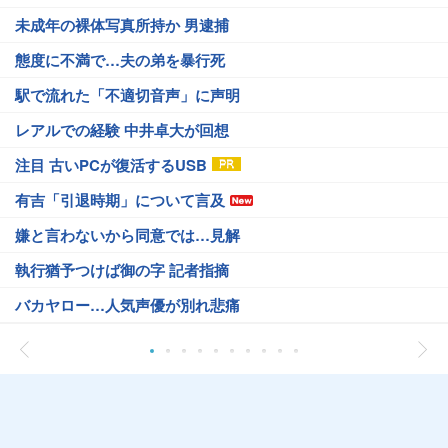
未成年の裸体写真所持か 男逮捕
態度に不満で…夫の弟を暴行死
駅で流れた「不適切音声」に声明
レアルでの経験 中井卓大が回想
注目 古いPCが復活するUSB
有吉「引退時期」について言及
嫌と言わないから同意では…見解
執行猶予つけば御の字 記者指摘
バカヤロー…人気声優が別れ悲痛