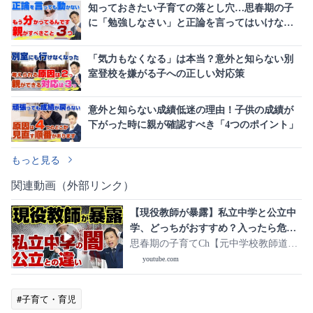
知っておきたい子育ての落とし穴…思春期の子
に「勉強しなさい」と正論を言ってはいけない
理由
「気力もなくなる」は本当？意外と知らない別
室登校を嫌がる子への正しい対応策
意外と知らない成績低迷の理由！子供の成績が
下がった時に親が確認すべき「4つのポイント」
もっと見る
関連動画（外部リンク）
【現役教師が暴露】私立中学と公立中
学、どっちがおすすめ？入ったら危険
な子どもがいるので注意
思春期の子育てCh【元中学校教師道山
ケイ】
youtube.com
#子育て・育児