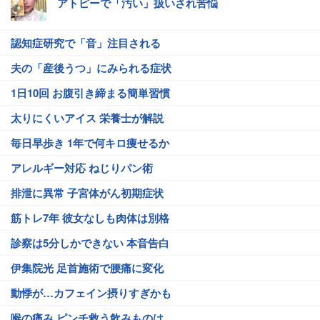
アトピーで「汚い」扱いされ苦悩
認知症研究で「音」注目される
夫の「産後うつ」にみられる症状
1日10回 お腹引き締まる簡単習慣
太りにくいアイス 栄養士が解説
毎日早歩き 1年で何キロ痩せるか
アレルギー対応 ねじりパン術
排泄に異常 子宮体がん初期症状
筋トレ7年 彼女なしも肉体は別格
診察は5分しかできない 本音告白
伊集院光 足首施術で腰痛に変化
動悸が…カフェイン摂りすぎかも
喉の痛み ピンチ救う飲みものは