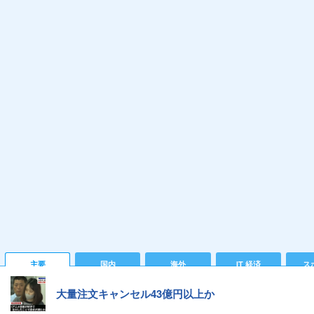
主要
国内
海外
IT 経済
ス
大量注文キャンセル43億円以上か