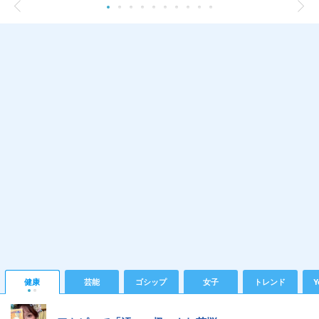
健康
芸能
ゴシップ
女子
トレンド
Y