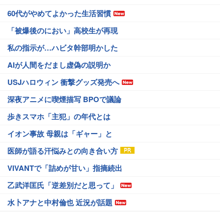
60代がやめてよかった生活習慣
「被爆後のにおい」高校生が再現
私の指示が…ハビタ幹部明かした
AIが人間をだまし虚偽の説明か
USJハロウィン 衝撃グッズ発売へ
深夜アニメに喫煙描写 BPOで議論
歩きスマホ「主犯」の年代とは
イオン事故 母親は「ギャー」と
医師が語る汗悩みとの向き合い方
VIVANTで「詰めが甘い」指摘続出
乙武洋匡氏「逆差別だと思って」
水卜アナと中村倫也 近況が話題