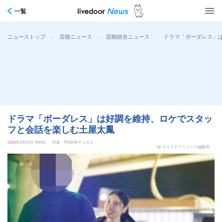
一覧
>
>
>
ドラマ「ボーダレス」
ニューストップ
芸能ニュース
芸能総合ニュース
ドラマ「ボーダレス」は好調を維持、ロケでスタッ
フと会話を楽しむ土屋太鳳
2026年5月21日 7時0分
写真：FRIDAYデジタル
by ライブドアニュース編集部