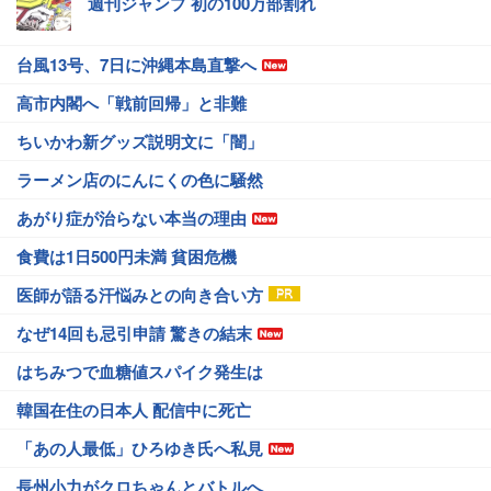
週刊ジャンプ 初の100万部割れ
台風13号、7日に沖縄本島直撃へ
高市内閣へ「戦前回帰」と非難
ちいかわ新グッズ説明文に「闇」
ラーメン店のにんにくの色に騒然
あがり症が治らない本当の理由
食費は1日500円未満 貧困危機
医師が語る汗悩みとの向き合い方
なぜ14回も忌引申請 驚きの結末
はちみつで血糖値スパイク発生は
韓国在住の日本人 配信中に死亡
「あの人最低」ひろゆき氏へ私見
長州小力がクロちゃんとバトルへ