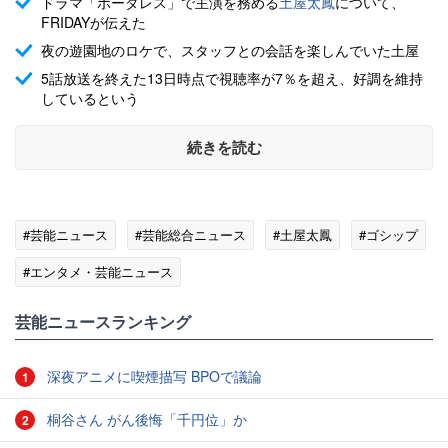
ドラマ「ボーダレス」で主演を務める
土屋太鳳
について、
FRIDAYが伝えた
夜の遊園地のロケで、スタッフとの会話を楽しんでいた土屋
5話放送を終えた13日時点で視聴率が7％を超え、好調を維持
しているという
続きを読む
#芸能ニュース
#芸能総合ニュース
#土屋太鳳
#ゴシップ
#エンタメ・芸能ニュース
芸能ニュースランキング
深夜アニメに喫煙描写 BPOで議論
1
桐谷さん がん後悔「千円位」か
2