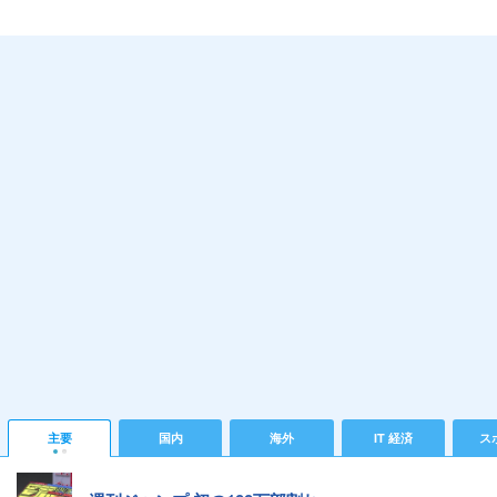
主要
国内
海外
IT 経済
ス