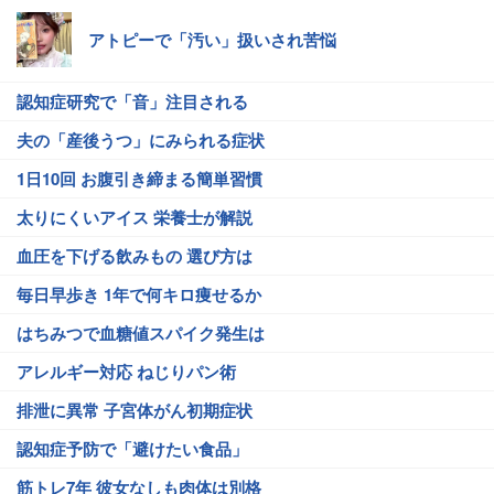
アトピーで「汚い」扱いされ苦悩
認知症研究で「音」注目される
夫の「産後うつ」にみられる症状
1日10回 お腹引き締まる簡単習慣
太りにくいアイス 栄養士が解説
血圧を下げる飲みもの 選び方は
毎日早歩き 1年で何キロ痩せるか
はちみつで血糖値スパイク発生は
アレルギー対応 ねじりパン術
排泄に異常 子宮体がん初期症状
認知症予防で「避けたい食品」
筋トレ7年 彼女なしも肉体は別格