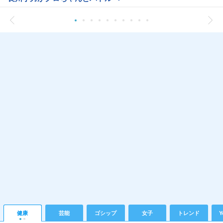
健康
芸能
ゴシップ
女子
トレンド
Y