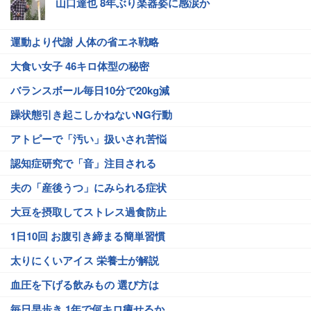
山口達也 8年ぶり楽器姿に感涙か
運動より代謝 人体の省エネ戦略
大食い女子 46キロ体型の秘密
バランスボール毎日10分で20kg減
躁状態引き起こしかねないNG行動
アトピーで「汚い」扱いされ苦悩
認知症研究で「音」注目される
夫の「産後うつ」にみられる症状
大豆を摂取してストレス過食防止
1日10回 お腹引き締まる簡単習慣
太りにくいアイス 栄養士が解説
血圧を下げる飲みもの 選び方は
毎日早歩き 1年で何キロ痩せるか