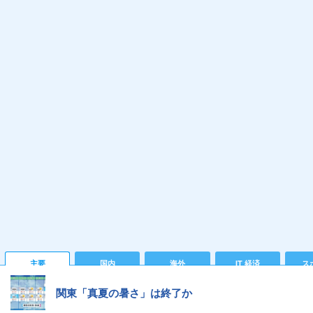
主要
国内
海外
IT 経済
ス
関東「真夏の暑さ」は終了か