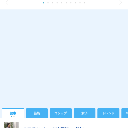
健康
芸能
ゴシップ
女子
トレンド
Y