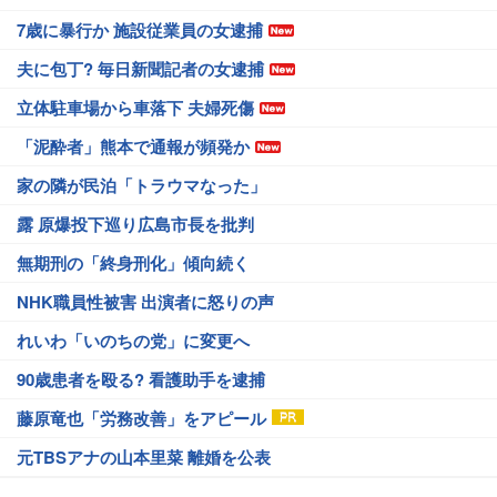
7歳に暴行か 施設従業員の女逮捕
夫に包丁? 毎日新聞記者の女逮捕
立体駐車場から車落下 夫婦死傷
「泥酔者」熊本で通報が頻発か
家の隣が民泊「トラウマなった」
露 原爆投下巡り広島市長を批判
無期刑の「終身刑化」傾向続く
NHK職員性被害 出演者に怒りの声
れいわ「いのちの党」に変更へ
90歳患者を殴る? 看護助手を逮捕
藤原竜也「労務改善」をアピール
元TBSアナの山本里菜 離婚を公表