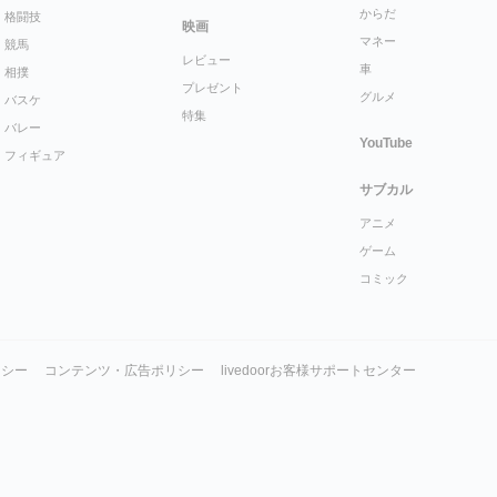
からだ
格闘技
映画
マネー
競馬
レビュー
車
相撲
プレゼント
グルメ
バスケ
特集
バレー
YouTube
フィギュア
サブカル
アニメ
ゲーム
コミック
リシー
コンテンツ・広告ポリシー
livedoorお客様サポートセンター