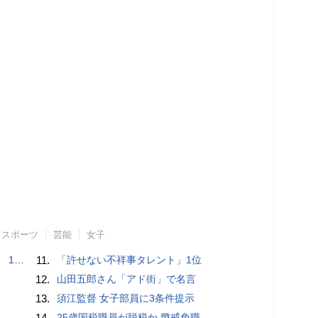
スポーツ
芸能
女子
で誘い出し
11.
「許せない不祥事タレント」1位
12.
山田五郎さん「アド街」で名言
13.
須江監督 女子部員に3条件提示
14.
25歳国税職員が脱税か 懲戒免職