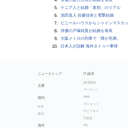
5.
ケニア人と結婚「差別」のリアル
6.
池田直人 佐藤佳奈と電撃結婚
7.
ビニールハウスからシャインマスカット約200房を盗んだ疑い ネットで販売か 無職の男（42）逮捕 
8.
俳優の戸塚純貴が結婚を発表
9.
大阪メトロの列車で「煙が充満」
10.
日本人が誤解 海外タトゥー事情
ニューストップ
IT 経済
経済総合
主要
マーケット
Web
国内
ガジェット
社会
ITビジネス
政治
IT総合
海外
PR