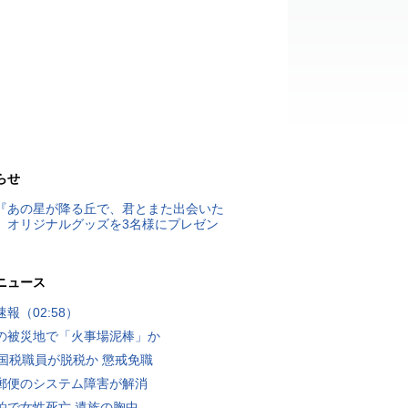
らせ
『あの星が降る丘で、君とまた出会いた
』オリジナルグッズを3名様にプレゼン
ニュース
報（02:58）
の被災地で「火事場泥棒」か
歳国税職員が脱税か 懲戒免職
郵便のシステム障害が解消
泊で女性死亡 遺族の胸中