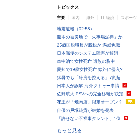
トピックス
主要
国内
海外
IT 経済
スポーツ
地震速報（02:58）
熊本の被災地で「火事場泥棒」か
25歳国税職員が脱税か 懲戒免職
日本郵便のシステム障害が解消
車中泊で女性死亡 遺族の胸中
愛知で19歳女性死亡 線路に侵入?
猛暑でも「冷房を控える」7割超
日本人が誤解 海外タトゥー事情
佐野航大 PSVへの完全移籍が決定
花王が「焼肉店」限定オープン？
俳優の戸塚純貴が結婚を発表
「許せない不祥事タレント」1位
もっと見る