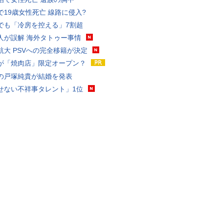
で19歳女性死亡 線路に侵入?
でも「冷房を控える」7割超
人が誤解 海外タトゥー事情
航大 PSVへの完全移籍が決定
が「焼肉店」限定オープン？
の戸塚純貴が結婚を発表
せない不祥事タレント」1位