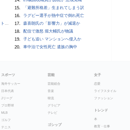
15.
「避難所格差」生まれてしまう訳
16.
ラグビー選手が熱中症で倒れ死亡
岡山県警
17.
森喜朗氏の「影響力」が減退か
18.
配信で激怒 堀大輔氏が物議
19.
子ども追い マンションへ侵入か
20.
車中泊で女性死亡 遺族の胸中
スポーツ
芸能
女子
海外サッカー
芸能総合
恋愛
日本代表
音楽
ライフスタイル
Jリーグ
韓流
ファッション
プロ野球
グラビア
トレンド
MLB
テレビ
本
ゴルフ
ゴシップ
教育・仕事
テニス