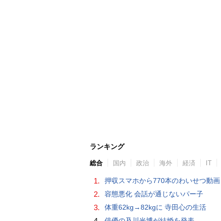
ランキング
総合
国内
政治
海外
経済
IT
1.
押収スマホから770本のわいせつ動画 15歳少女に酒と薬飲ませ性的暴行か 54歳男を再逮捕 「薬もありますよ」とSNS
2.
容態悪化 会話が通じないパー子
3.
体重62kg→82kgに 寺田心の生活
4.
俳優の及川光博が結婚を発表