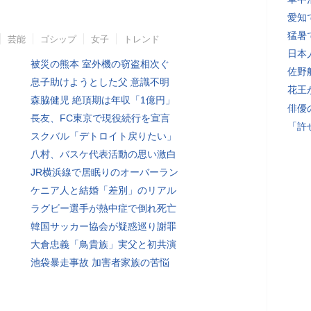
愛知
猛暑
芸能
ゴシップ
女子
トレンド
日本
被災の熊本 室外機の窃盗相次ぐ
佐野
息子助けようとした父 意識不明
花王
森脇健児 絶頂期は年収「1億円」
俳優
長友、FC東京で現役続行を宣言
「許
スクバル「デトロイト戻りたい」
八村、バスケ代表活動の思い激白
JR横浜線で居眠りのオーバーラン
ケニア人と結婚「差別」のリアル
ラグビー選手が熱中症で倒れ死亡
韓国サッカー協会が疑惑巡り謝罪
大倉忠義「鳥貴族」実父と初共演
池袋暴走事故 加害者家族の苦悩