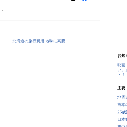
た。
北海道の旅行費用 地味に高騰
お知
映画
い。
ト！
主要
地震速
熊本
25
日本
車中