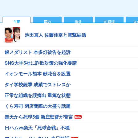
主要
国内
海外
IT 経済
ス
池田直人 佐藤佳奈と電撃結婚
銀メダリスト 本多灯被告を起訴
SNS大手5社に詐欺対策の強化要請
イオンモール熊本 献花台を設置
タイ学校銃撃 成績でストレスか
正常な組織を誤摘出 重篤な状態
くら寿司 閉店間際の大盛り話題
楽天から死球5個 新庄監督が苦言
日ハムvs楽天「死球合戦」不穏