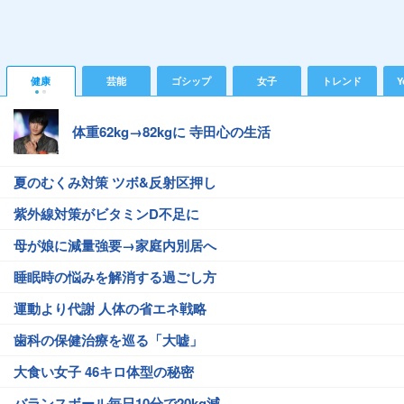
健康
芸能
ゴシップ
女子
トレンド
Y
体重62kg→82kgに 寺田心の生活
夏のむくみ対策 ツボ&反射区押し
紫外線対策がビタミンD不足に
母が娘に減量強要→家庭内別居へ
睡眠時の悩みを解消する過ごし方
運動より代謝 人体の省エネ戦略
歯科の保健治療を巡る「大嘘」
大食い女子 46キロ体型の秘密
バランスボール毎日10分で20kg減