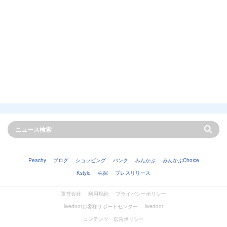
Peachy
ブログ
ショッピング
バンク
みんかぶ
みんかぶChoice
Kstyle
株探
プレスリリース
運営会社
利用規約
プライバシーポリシー
livedoorお客様サポートセンター
livedoor
コンテンツ・広告ポリシー