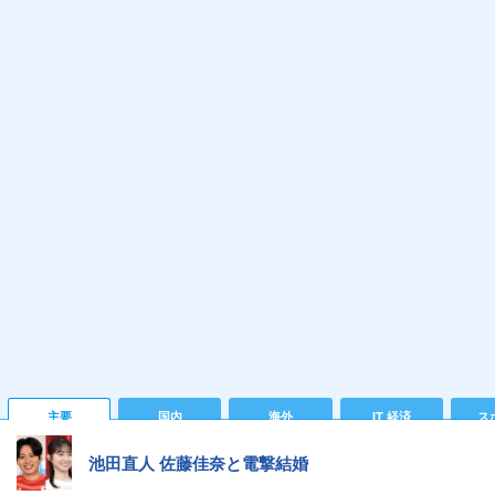
主要
国内
海外
IT 経済
ス
池田直人 佐藤佳奈と電撃結婚