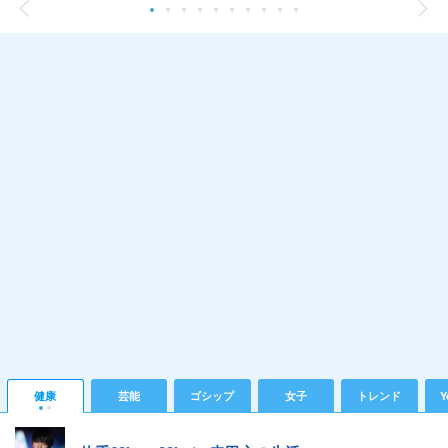
健康
芸能
ゴシップ
女子
トレンド
Y