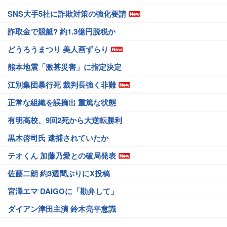
SNS大手5社に詐欺対策の強化要請
詐取金で競艇? 約1.3億円脱税か
どうろうまつり 美人画ずらり
熊本地震「激甚災害」に指定決定
江別集団暴行死 裁判長強く非難
正常な組織を誤摘出 重篤な状態
有明高校、9回2死から大逆転勝利
黒木啓司氏 逮捕されていたか
テオくん 加藤乃愛との破局発表
佐藤二朗 約3週間ぶりにX投稿
宮澤エマ DAIGOに「勘弁して」
ダイアン津田主演 鈴木亮平意識