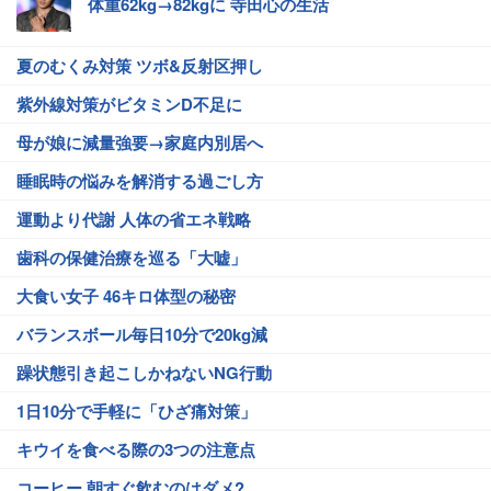
体重62kg→82kgに 寺田心の生活
夏のむくみ対策 ツボ&反射区押し
紫外線対策がビタミンD不足に
母が娘に減量強要→家庭内別居へ
睡眠時の悩みを解消する過ごし方
運動より代謝 人体の省エネ戦略
歯科の保健治療を巡る「大嘘」
大食い女子 46キロ体型の秘密
バランスボール毎日10分で20kg減
躁状態引き起こしかねないNG行動
1日10分で手軽に「ひざ痛対策」
キウイを食べる際の3つの注意点
コーヒー 朝すぐ飲むのはダメ?