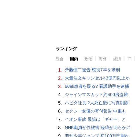
ランキング
総合
国内
政治
海外
経済
IT
1.
斉藤慎二被告 懲役7年を求刑
2.
大量注文キャンセル43億円以上か
3.
90歳患者を殴る? 看護助手を逮捕
4.
シャインマスカット約400房盗難
5.
ハビタ社長 2人死亡後に写真削除
6.
セクシー女優の寄付報告 中傷も
7.
イオン事故 母親は「ギャー」と
8.
NHK職員が性被害 経緯が明らかに
9.
週刊少年ジャンプ 初100万部割れ