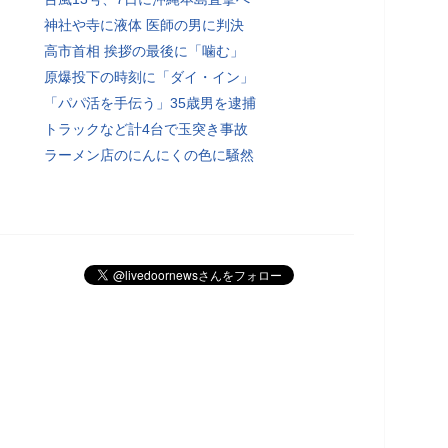
神社や寺に液体 医師の男に判決
高市首相 挨拶の最後に「噛む」
原爆投下の時刻に「ダイ・イン」
「パパ活を手伝う」35歳男を逮捕
トラックなど計4台で玉突き事故
ラーメン店のにんにくの色に騒然