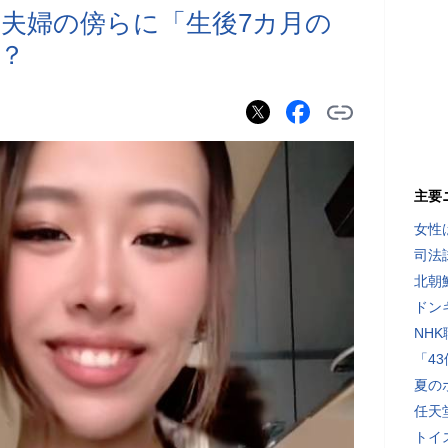
役夫婦の傍らに「生後7カ月の
？
主要
女性
司法
北朝
ドン
NH
「4
夏の
任天
トイ