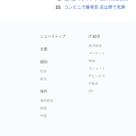
10.
コンビニで爆発音 店は煙で充満
ニューストップ
IT 経済
経済総合
主要
マーケット
Web
国内
ガジェット
社会
ITビジネス
政治
IT総合
海外
PR
海外総合
韓国
中国