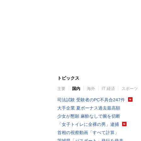
トピックス
主要
国内
海外
IT 経済
スポーツ
司法試験 受験者のPC不具合247件
大手企業 夏ボーナス過去最高額
少女が懇願 麻酔なしで腕を切断
「女子トイレに全裸の男」逮捕
首相の視察動画「すべて計算」
茨城県「パスポート」発行を発表