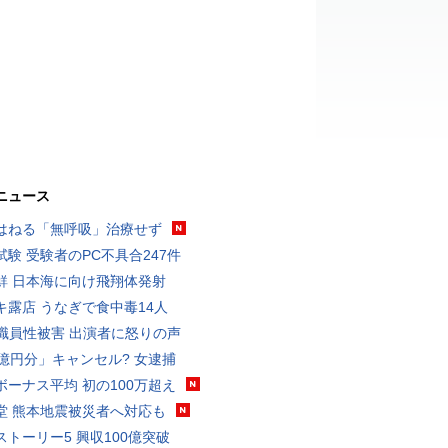
ニュース
はねる「無呼吸」治療せず
試験 受験者のPC不具合247件
鮮 日本海に向け飛翔体発射
キ露店 うなぎで食中毒14人
K職員性被害 出演者に怒りの声
3億円分」キャンセル? 女逮捕
ボーナス平均 初の100万超え
堂 熊本地震被災者へ対応も
ストーリー5 興収100億突破