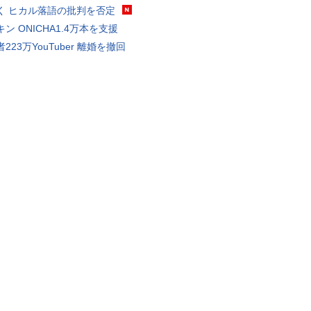
く ヒカル落語の批判を否定
ン ONICHA1.4万本を支援
223万YouTuber 離婚を撤回