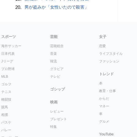
20.
男が盗みか「女性いたので殺害」
スポーツ
芸能
女子
海外サッカー
芸能総合
恋愛
日本代表
音楽
ライフスタイル
Jリーグ
韓流
ファッション
プロ野球
グラビア
トレンド
MLB
テレビ
本
ゴルフ
ゴシップ
教育・仕事
テニス
からだ
格闘技
映画
マネー
競馬
レビュー
車
相撲
プレゼント
グルメ
バスケ
特集
バレー
YouTube