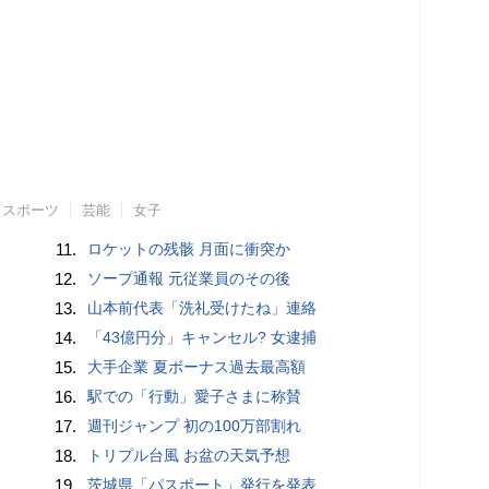
スポーツ
芸能
女子
11.
ロケットの残骸 月面に衝突か
12.
ソープ通報 元従業員のその後
13.
山本前代表「洗礼受けたね」連絡
14.
「43億円分」キャンセル? 女逮捕
15.
大手企業 夏ボーナス過去最高額
16.
駅での「行動」愛子さまに称賛
17.
週刊ジャンプ 初の100万部割れ
18.
トリプル台風 お盆の天気予想
19.
茨城県「パスポート」発行を発表