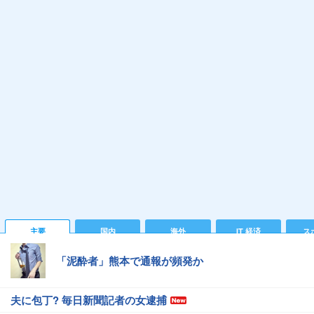
主要
国内
海外
IT 経済
ス
「泥酔者」熊本で通報が頻発か
夫に包丁? 毎日新聞記者の女逮捕