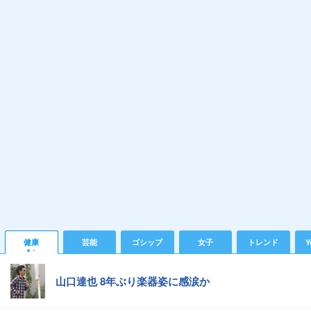
健康
芸能
ゴシップ
女子
トレンド
Y
山口達也 8年ぶり楽器姿に感涙か