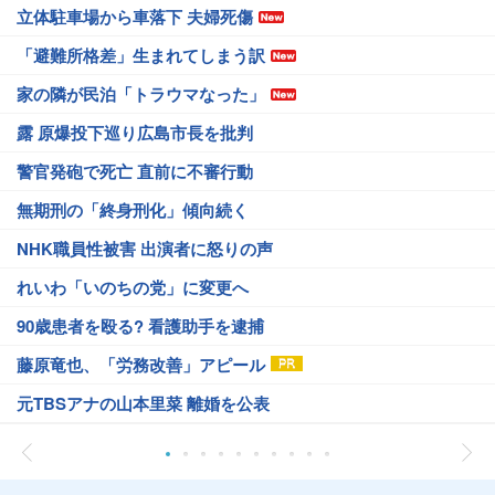
立体駐車場から車落下 夫婦死傷
「避難所格差」生まれてしまう訳
家の隣が民泊「トラウマなった」
露 原爆投下巡り広島市長を批判
警官発砲で死亡 直前に不審行動
無期刑の「終身刑化」傾向続く
NHK職員性被害 出演者に怒りの声
れいわ「いのちの党」に変更へ
90歳患者を殴る? 看護助手を逮捕
藤原竜也、「労務改善」アピール
元TBSアナの山本里菜 離婚を公表