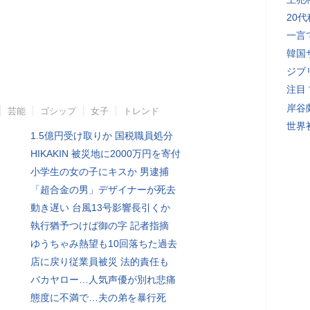
20
一言
韓国
ジブ
注目
岸谷
芸能
ゴシップ
女子
トレンド
世界初
1.5億円受け取りか 国税職員処分
HIKAKIN 被災地に2000万円を寄付
小学生の女の子にキスか 男逮捕
「超合金の男」デザイナーが死去
動き遅い 台風13号影響長引くか
執行猶予つけば御の字 記者指摘
ゆうちゃみ熱望も10回落ちた過去
店に戻り従業員被災 法的責任も
バカヤロー…人気声優が別れ悲痛
態度に不満で…夫の弟を暴行死