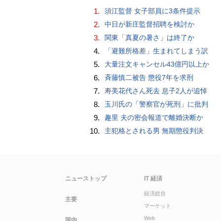
1.
須江監督 女子部員に3条件提示
2.
中日が新庄監督招聘を検討か
3.
関東「真夏の暑さ」は終了か
4.
「避難所格差」生まれてしまう訳
5.
大量注文キャンセル43億円以上か
6.
斉藤慎二被告 懲役7年を求刑
7.
寿美花代さん死去 息子2人が追悼
8.
玉川氏の「警察官が死刑」に批判
9.
趣里 夫の密会報道で離婚決断か
10.
主犯格とされる男 無期懲役判決
ニューストップ
IT 経済
経済総合
主要
マーケット
Web
国内