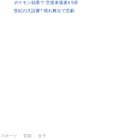
ポケモン効果で 空港来場者4.5倍
世紀の大誤審? 晴れ舞台で悲劇
スポーツ
芸能
女子