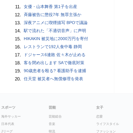
11.
女優・山本舞香 第1子を出産
12.
斉藤被告に懲役7年 無罪主張か
13.
深夜アニメに喫煙描写 BPOで議論
14.
駅で流れた「不適切音声」に声明
15.
HIKAKIN 被災地に2000万円を寄付
16.
レストランで192人食中毒 静岡
17.
ドジャース6連敗 佐々木が止める
18.
客を閉め出します SAで徹底対策
19.
90歳患者を殴る? 看護助手を逮捕
20.
任天堂 被災者へ無償修理を発表
スポーツ
芸能
女子
海外サッカー
芸能総合
恋愛
日本代表
音楽
ライフスタイル
Jリーグ
韓流
ファッション