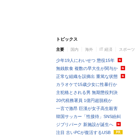
トピックス
主要
国内
海外
IT 経済
スポーツ
少年19人にわいせつ 懲役15年
無銭飲食 複数の早大生が関与か
正常な組織を誤摘出 重篤な状態
カラオケで15歳少女に性暴行か
主犯格とされる男 無期懲役判決
20代税務署員 1億円超脱税か
一言で激昂 巨漢が女子高生殺害
韓国サッカー「性接待」SNS紛糾
ジブリパーク 新施設が誕生へ
注目 古いPCが復活するUSB