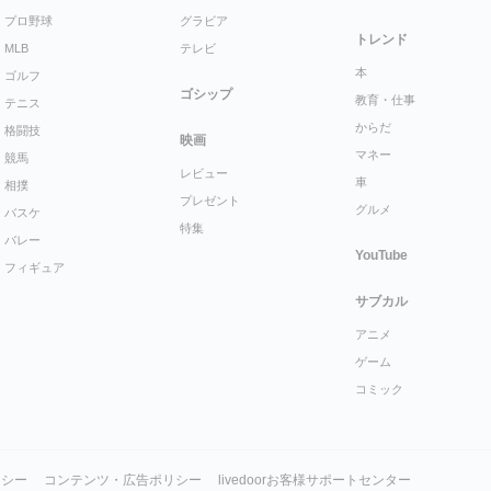
プロ野球
グラビア
トレンド
MLB
テレビ
本
ゴルフ
ゴシップ
教育・仕事
テニス
からだ
格闘技
映画
マネー
競馬
レビュー
車
相撲
プレゼント
グルメ
バスケ
特集
バレー
YouTube
フィギュア
サブカル
アニメ
ゲーム
コミック
リシー
コンテンツ・広告ポリシー
livedoorお客様サポートセンター