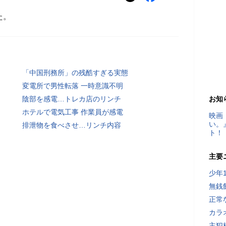
た。
「中国刑務所」の残酷すぎる実態
変電所で男性転落 一時意識不明
陰部を感電…トレカ店のリンチ
お知
ホテルで電気工事 作業員が感電
映画
い。
排泄物を食べさせ…リンチ内容
ト！
主要
少年
無銭
正常
カラ
主犯