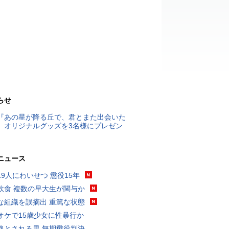
らせ
『あの星が降る丘で、君とまた出会いた
』オリジナルグッズを3名様にプレゼン
ニュース
19人にわいせつ 懲役15年
飲食 複数の早大生が関与か
な組織を誤摘出 重篤な状態
オケで15歳少女に性暴行か
格とされる男 無期懲役判決