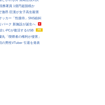
代税務署員 1億円超脱税か
で激昂 巨漢が女子高生殺害
サッカー「性接待」SNS紛糾
リパーク 新施設が誕生へ
 古いPCが復活するUSB
蘭丸「喫煙者の権利が侵害」
の男性VTuber 引退を発表