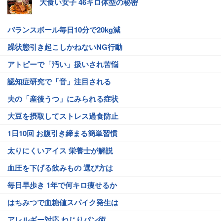
大食い女子 46キロ体型の秘密
バランスボール毎日10分で20kg減
躁状態引き起こしかねないNG行動
アトピーで「汚い」扱いされ苦悩
認知症研究で「音」注目される
夫の「産後うつ」にみられる症状
大豆を摂取してストレス過食防止
1日10回 お腹引き締まる簡単習慣
太りにくいアイス 栄養士が解説
血圧を下げる飲みもの 選び方は
毎日早歩き 1年で何キロ痩せるか
はちみつで血糖値スパイク発生は
アレルギー対応 ねじりパン術