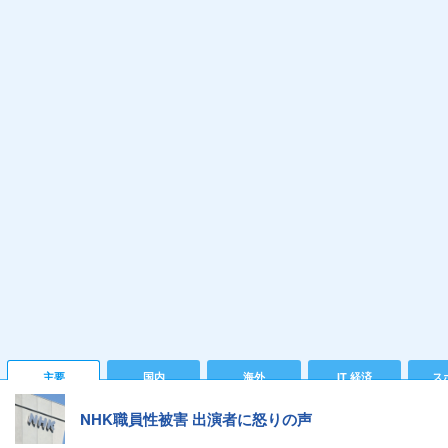
主要
国内
海外
IT 経済
ス
NHK職員性被害 出演者に怒りの声