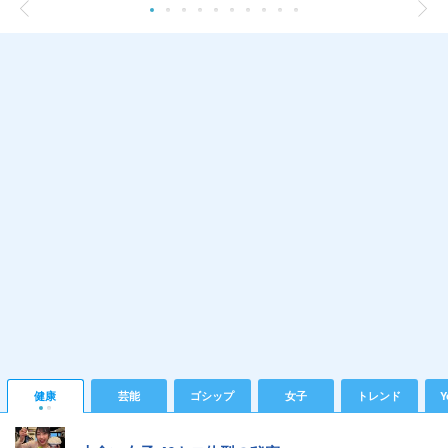
健康
芸能
ゴシップ
女子
トレンド
Y