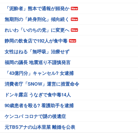
「泥酔者」熊本で通報が頻発か
無期刑の「終身刑化」傾向続く
れいわ「いのちの党」に変更へ
静岡の飲食店で192人が食中毒
女性はねる「無呼吸」治療せず
福岡の議長 地震巡り不謹慎発言
「43億円分」キャンセル? 女逮捕
消費者庁「SNOW」運営に措置命令
ドンキ露店 うなぎで食中毒14人
90歳患者を殴る? 看護助手を逮捕
ケンコバ コロナで謎の後遺症
元TBSアナの山本里菜 離婚を公表