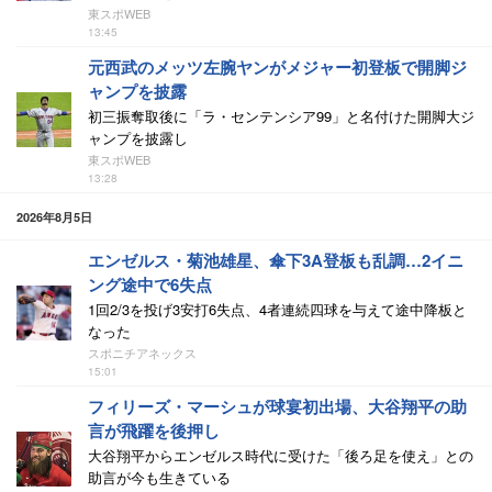
東スポWEB
13:45
元西武のメッツ左腕ヤンがメジャー初登板で開脚ジ
ャンプを披露
初三振奪取後に「ラ・センテンシア99」と名付けた開脚大ジ
ャンプを披露し
東スポWEB
13:28
2026年8月5日
エンゼルス・菊池雄星、傘下3A登板も乱調…2イニ
ング途中で6失点
1回2/3を投げ3安打6失点、4者連続四球を与えて途中降板と
なった
スポニチアネックス
15:01
フィリーズ・マーシュが球宴初出場、大谷翔平の助
言が飛躍を後押し
大谷翔平からエンゼルス時代に受けた「後ろ足を使え」との
助言が今も生きている