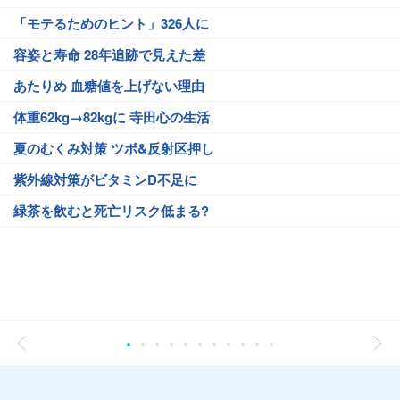
「モテるためのヒント」326人に
容姿と寿命 28年追跡で見えた差
あたりめ 血糖値を上げない理由
体重62kg→82kgに 寺田心の生活
夏のむくみ対策 ツボ&反射区押し
紫外線対策がビタミンD不足に
緑茶を飲むと死亡リスク低まる?