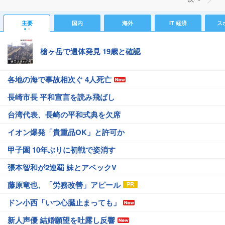
主要
国内
海外
IT 経済
ス
槍ヶ岳で遺体発見 19歳と確認
各地の海で事故相次ぐ 4人死亡
長崎市長 平和宣言を読み飛ばし
台湾代表、長崎の平和式典を欠席
イオン爆発「貴重品OK」と許可か
甲子園 10年ぶりに初戦で姿消す
張本智和が2連覇 妹とアベックV
藤原竜也、「労務改善」アピール
ドン小西「いつ心臓止まっても」
新人声優 結婚願望を吐露し反響