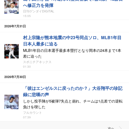
へ修正力を発揮
日刊ゲンダイDIGITAL
15:05
2026年7月31日
村上宗隆が熊本地震の中23号同点ソロ、MLB1年目
日本人最多に迫る
MLB1年目の日本選手最多本塁打となり岡本の24本まで1本
差に迫った
スポニチアネックス
01:30
2026年7月30日
「彼はエンゼルスに戻ったのか？」大谷翔平の珍記
録に悲嘆の声
しかし投手陣が5被弾7失点と崩れ、チームは1点差での逆転
負けを喫した
フルカウント
07:39
次ヘ