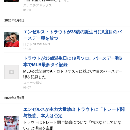
スポニチアネックス
01:30
2026年8月8日
エンゼルス・トラウトが35歳の誕生日に6度目のバ
ースデー弾を放つ
日テレNEWS NNN
14:05
トラウトが35歳誕生日に19号ソロ、バースデー弾6
本でMLB最多タイ記録
MLB公式記録でA・ロドリゲスらに並ぶ6本目のバースデー
弾を記録した
スポーツ報知
09:07
2026年8月6日
エンゼルスが主力大量放出 トラウトに「トレード関
与疑惑」本人は否定
トラウトはトレード関与疑惑について「指示などしていな
い」と潔白を主張