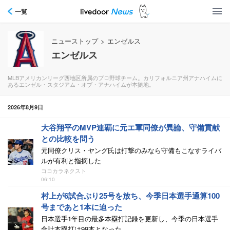
一覧
ニューストップ
>
エンゼルス
エンゼルス
MLBアメリカンリーグ西地区所属のプロ野球チーム。カリフォルニア州アナハイムに
あるエンゼル・スタジアム・オブ・アナハイムが本拠地。
2026年8月9日
大谷翔平のMVP連覇に元エ軍同僚が異論、守備貢献
との比較を問う
元同僚クリス・ヤング氏は打撃のみなら守備もこなすライバ
ルが有利と指摘した
ココカラネクスト
06:10
村上が6試合ぶり25号を放ち、今季日本選手通算100
号まであと1本に迫った
日本選手1年目の最多本塁打記録を更新し、今季の日本選手
合計本塁打は99本となった