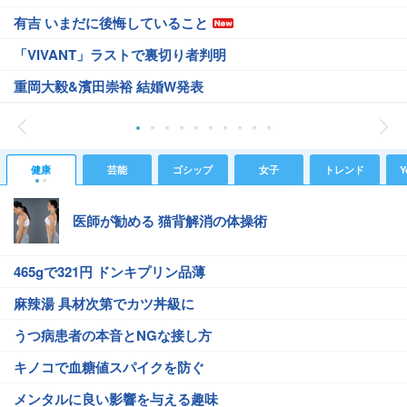
有吉 いまだに後悔していること
「VIVANT」ラストで裏切り者判明
重岡大毅&濱田崇裕 結婚W発表
健康
芸能
ゴシップ
女子
トレンド
Y
医師が勧める 猫背解消の体操術
465gで321円 ドンキプリン品薄
麻辣湯 具材次第でカツ丼級に
うつ病患者の本音とNGな接し方
キノコで血糖値スパイクを防ぐ
メンタルに良い影響を与える趣味