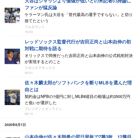
大谷はジャッジより価値が低いとの米記者の持論に
ファンが猛反論
ケラーマン氏は大谷を「世代最高の選手ですらない」と切り
捨てたという
フルカウント
19:03
レッドソックス監督代行が吉田正尚と山本由伸の初
対戦に期待を語る
オリックスで同僚だった吉田正尚と山本由伸の公式戦初対決
が実現するとのこと
スポニチアネックス
08:31
佐々木麟太郎がソフトバンクを断りMLBを選んだ理
由とは
契約金はNPBの1億円に対しMLB8巡目の相場は約3500万円
と低いが選択した
プレジデントオンライン
08:15
2026年8月1日
山本由伸が佐々木朗希の翌日登板で7勝3敗、12勝目