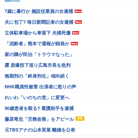
7歳に暴行か 施設従業員の女逮捕
夫に包丁? 毎日新聞記者の女逮捕
立体駐車場から車落下 夫婦死傷
「泥酔者」熊本で通報が頻発か
家の隣が民泊「トラウマなった」
露 原爆投下巡り広島市長を批判
無期刑の「終身刑化」傾向続く
NHK職員性被害 出演者に怒りの声
れいわ「いのちの党」に変更へ
90歳患者を殴る? 看護助手を逮捕
藤原竜也「労務改善」をアピール
元TBSアナの山本里菜 離婚を公表