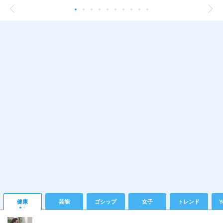
健康
芸能
ゴシップ
女子
トレンド
Y