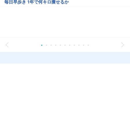
毎日早歩き 1年で何キロ痩せるか