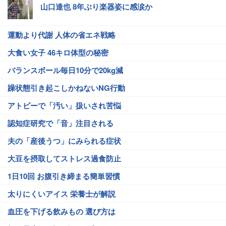
山口達也 8年ぶり楽器姿に感涙か
運動より代謝 人体の省エネ戦略
大食い女子 46キロ体型の秘密
バランスボール毎日10分で20kg減
躁状態引き起こしかねないNG行動
アトピーで「汚い」扱いされ苦悩
認知症研究で「音」注目される
夫の「産後うつ」にみられる症状
大豆を摂取してストレス過食防止
1日10回 お腹引き締まる簡単習慣
太りにくいアイス 栄養士が解説
血圧を下げる飲みもの 選び方は