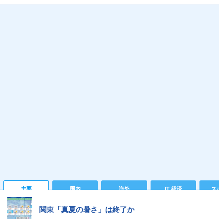
主要
国内
海外
IT 経済
ス
関東「真夏の暑さ」は終了か