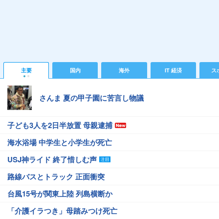
主要
国内
海外
IT 経済
ス
さんま 夏の甲子園に苦言し物議
子ども3人を2日半放置 母親逮捕
海水浴場 中学生と小学生が死亡
USJ神ライド 終了惜しむ声
路線バスとトラック 正面衝突
台風15号が関東上陸 列島横断か
「介護イラつき」母踏みつけ死亡