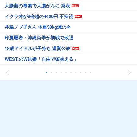
大腸菌の毒素で大腸がんに 発表
イクラ丼が6倍超の4400円 不安視
井脇ノブ子さん 体重38kg減の今
昨夏覇者・沖縄尚学が初戦で敗退
18歳アイドルが子持ち 運営公表
WEST.のW結婚「自由で頭抱える」