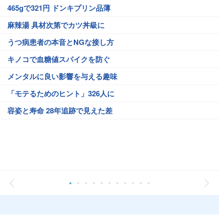
465gで321円 ドンキプリン品薄
麻辣湯 具材次第でカツ丼級に
うつ病患者の本音とNGな接し方
キノコで血糖値スパイクを防ぐ
メンタルに良い影響を与える趣味
「モテるためのヒント」326人に
容姿と寿命 28年追跡で見えた差