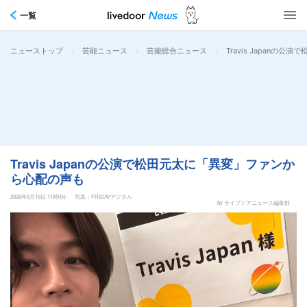
一覧
>
>
>
Travis Japan
ニューストップ
芸能ニュース
芸能総合ニュース
Travis Japanの公演で松田元太に「異変」ファンか
ら心配の声も
2026年5月15日 11時0分
写真：FRIDAYデジタル
by ライブドアニュース編集部