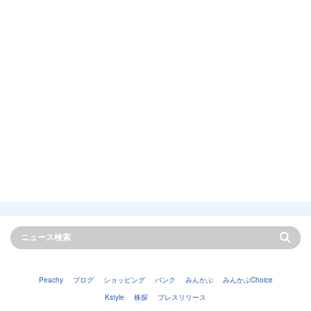
Peachy
ブログ
ショッピング
バンク
みんかぶ
みんかぶChoice
Kstyle
株探
プレスリリース