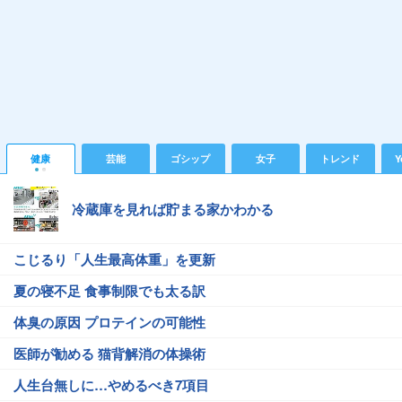
健康
芸能
ゴシップ
女子
トレンド
Y
冷蔵庫を見れば貯まる家かわかる
こじるり「人生最高体重」を更新
夏の寝不足 食事制限でも太る訳
体臭の原因 プロテインの可能性
医師が勧める 猫背解消の体操術
人生台無しに…やめるべき7項目