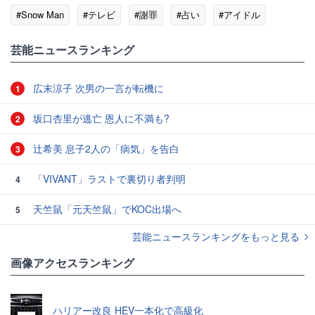
#Snow Man
#テレビ
#謝罪
#占い
#アイドル
#サングラス
芸能ニュースランキング
広末涼子 次男の一言が転機に
1
坂口杏里が逃亡 恩人に不満も?
2
辻希美 息子2人の「病気」を告白
3
「VIVANT」ラストで裏切り者判明
4
天竺鼠「元天竺鼠」でKOC出場へ
5
芸能ニュースランキングをもっと見る
画像アクセスランキング
ハリアー改良 HEV一本化で高級化