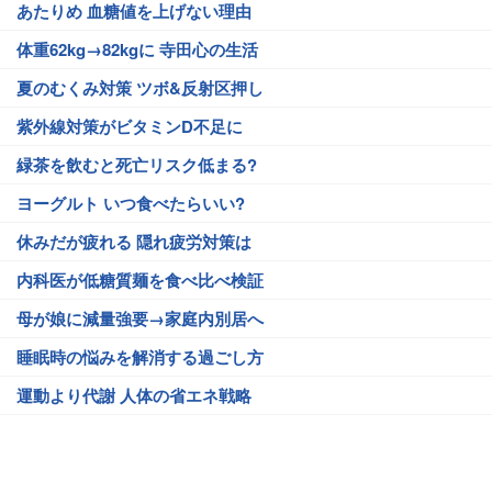
あたりめ 血糖値を上げない理由
体重62kg→82kgに 寺田心の生活
夏のむくみ対策 ツボ&反射区押し
紫外線対策がビタミンD不足に
緑茶を飲むと死亡リスク低まる?
ヨーグルト いつ食べたらいい?
休みだが疲れる 隠れ疲労対策は
内科医が低糖質麺を食べ比べ検証
母が娘に減量強要→家庭内別居へ
睡眠時の悩みを解消する過ごし方
運動より代謝 人体の省エネ戦略