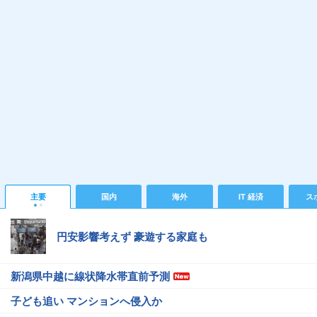
主要
国内
海外
IT 経済
ス
円安影響考えず 豪遊する家庭も
新潟県中越に線状降水帯直前予測
子ども追い マンションへ侵入か