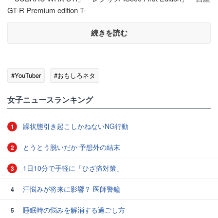
GT-R Premium edition T-
続きを読む
#YouTuber
#おもしろネタ
女子ニュースランキング
躁状態引き起こしかねないNG行動
1
とうとう脱いだか 予想外の結末
2
1日10分で手軽に「ひざ痛対策」
3
汗悩みが将来に影響？ 医師警鐘
4
睡眠時の悩みを解消する過ごし方
5