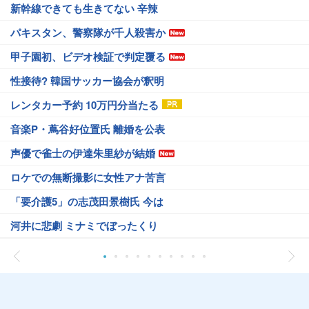
新幹線できても生きてない 辛辣
パキスタン、警察隊が千人殺害か
甲子園初、ビデオ検証で判定覆る
性接待? 韓国サッカー協会が釈明
レンタカー予約 10万円分当たる
音楽P・蔦谷好位置氏 離婚を公表
声優で雀士の伊達朱里紗が結婚
ロケでの無断撮影に女性アナ苦言
「要介護5」の志茂田景樹氏 今は
河井に悲劇 ミナミでぼったくり