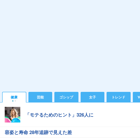
健康
芸能
ゴシップ
女子
トレンド
Y
「モテるためのヒント」326人に
容姿と寿命 28年追跡で見えた差