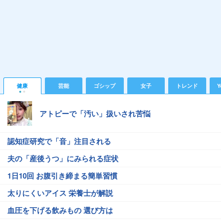
健康
芸能
ゴシップ
女子
トレンド
Y
アトピーで「汚い」扱いされ苦悩
認知症研究で「音」注目される
夫の「産後うつ」にみられる症状
1日10回 お腹引き締まる簡単習慣
太りにくいアイス 栄養士が解説
血圧を下げる飲みもの 選び方は