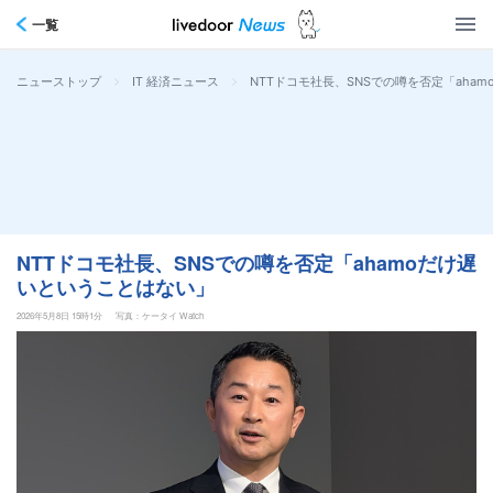
一覧
>
>
NTTドコモ社長、SNSでの噂を否定「aha
ニューストップ
IT 経済ニュース
NTTドコモ社長、SNSでの噂を否定「ahamoだけ遅
いということはない」
2026年5月8日 15時1分
写真：ケータイ Watch