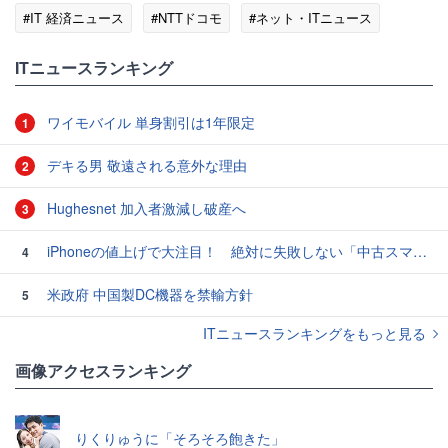
#IT 経済ニュース
#NTTドコモ
#ネット・ITニュース
ITニュースランキング
ワイモバイル 単身割引は1年限定
1
デキる男 敬遠される意外な理由
2
Hughesnet 加入者激減し破産へ
3
iPhoneの値上げで大注目！ 絶対に失敗しない「中古スマホ」の売り方＆買い方
4
米政府 中国製DC機器を禁輸方針
5
ITニュースランキングをもっと見る
画像アクセスランキング
りくりゅうに「そろそろ飽きた」