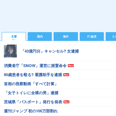
主要
国内
海外
IT 経済
ス
「43億円分」キャンセル? 女逮捕
消費者庁「SNOW」運営に措置命令
90歳患者を殴る? 看護助手を逮捕
首相の視察動画「すべて計算」
「女子トイレに全裸の男」逮捕
茨城県「パスポート」発行を発表
週刊ジャンプ 初の100万部割れ