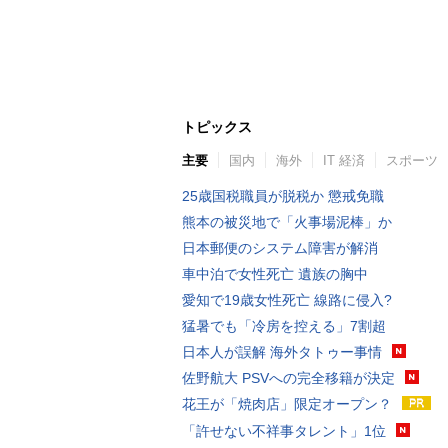
トピックス
主要
国内
海外
IT 経済
スポーツ
25歳国税職員が脱税か 懲戒免職
熊本の被災地で「火事場泥棒」か
日本郵便のシステム障害が解消
車中泊で女性死亡 遺族の胸中
愛知で19歳女性死亡 線路に侵入?
猛暑でも「冷房を控える」7割超
日本人が誤解 海外タトゥー事情
佐野航大 PSVへの完全移籍が決定
花王が「焼肉店」限定オープン？
「許せない不祥事タレント」1位