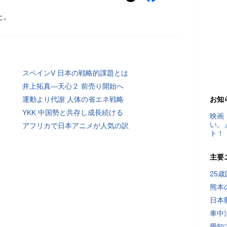
た。
スペインV 日本の戦略的課題とは
井上拓真―天心２ 前売り開始へ
運動より代謝 人体の省エネ戦略
お知
YKK 中国勢と共存し成長続ける
映画
い。
アフリカで日本アニメが人気の訳
ト！
主要
25
熊本
日本
車中
愛知