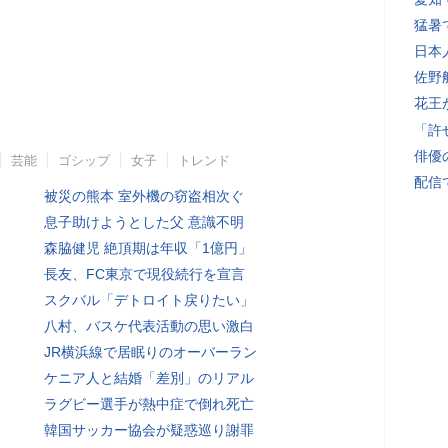
猛暑
日本
佐野
花王
「許
俳優
芸能
ゴシップ
女子
トレンド
配信
被災の熊本 室外機の窃盗相次ぐ
息子助けようとした父 意識不明
森脇健児 絶頂期は年収「1億円」
長友、FC東京で現役続行を宣言
スクバル「デトロイト戻りたい」
八村、バスケ代表活動の思い激白
JR横浜線で居眠りのオーバーラン
ケニア人と結婚「差別」のリアル
ラグビー選手が熱中症で倒れ死亡
韓国サッカー協会が疑惑巡り謝罪