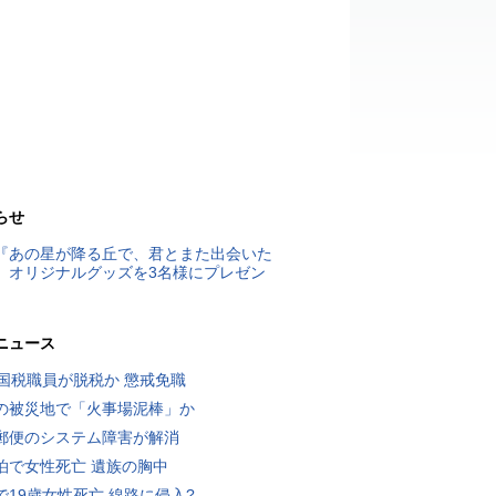
らせ
『あの星が降る丘で、君とまた出会いた
』オリジナルグッズを3名様にプレゼン
ニュース
歳国税職員が脱税か 懲戒免職
の被災地で「火事場泥棒」か
郵便のシステム障害が解消
泊で女性死亡 遺族の胸中
で19歳女性死亡 線路に侵入?