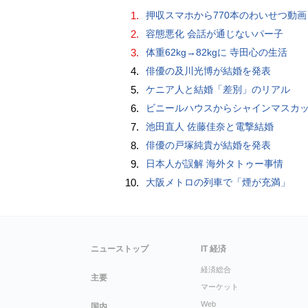
1.
押収スマホから770本のわいせつ動画 15歳少女に酒と薬飲ませ性的暴行か 54歳男を再逮捕 「薬もありますよ」とSNS
2.
容態悪化 会話が通じないパー子
3.
体重62kg→82kgに 寺田心の生活
4.
俳優の及川光博が結婚を発表
5.
ケニア人と結婚「差別」のリアル
6.
ビニールハウスからシャインマスカット約200房を盗んだ疑い ネットで販売か 無職の男（42）逮捕 
7.
池田直人 佐藤佳奈と電撃結婚
8.
俳優の戸塚純貴が結婚を発表
9.
日本人が誤解 海外タトゥー事情
10.
大阪メトロの列車で「煙が充満」
ニューストップ
IT 経済
経済総合
主要
マーケット
Web
国内