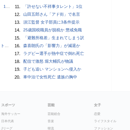
で誘い出し
11.
「許せない不祥事タレント」1位
12.
山田五郎さん「アド街」で名言
13.
須江監督 女子部員に3条件提示
14.
25歳国税職員が脱税か 懲戒免職
15.
「避難所格差」生まれてしまう訳
岡山県警
16.
森喜朗氏の「影響力」が減退か
17.
ラグビー選手が熱中症で倒れ死亡
18.
配信で激怒 堀大輔氏が物議
19.
子ども追い マンションへ侵入か
20.
車中泊で女性死亡 遺族の胸中
スポーツ
芸能
女子
海外サッカー
芸能総合
恋愛
日本代表
音楽
ライフスタイル
Jリーグ
韓流
ファッション