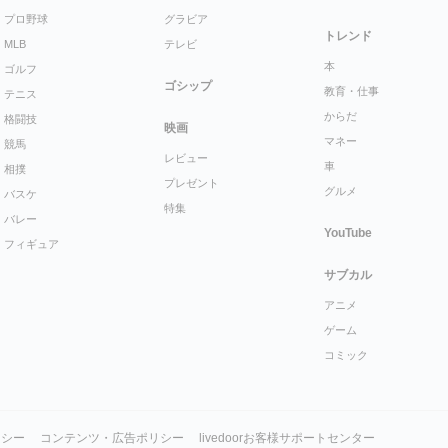
プロ野球
グラビア
トレンド
MLB
テレビ
本
ゴルフ
ゴシップ
教育・仕事
テニス
からだ
格闘技
映画
マネー
競馬
レビュー
車
相撲
プレゼント
グルメ
バスケ
特集
バレー
YouTube
フィギュア
サブカル
アニメ
ゲーム
コミック
リシー
コンテンツ・広告ポリシー
livedoorお客様サポートセンター