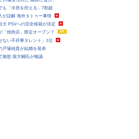
でも「冷房を控える」7割超
人が誤解 海外タトゥー事情
航大 PSVへの完全移籍が決定
が「焼肉店」限定オープン？
せない不祥事タレント」1位
の戸塚純貴が結婚を発表
で激怒 堀大輔氏が物議