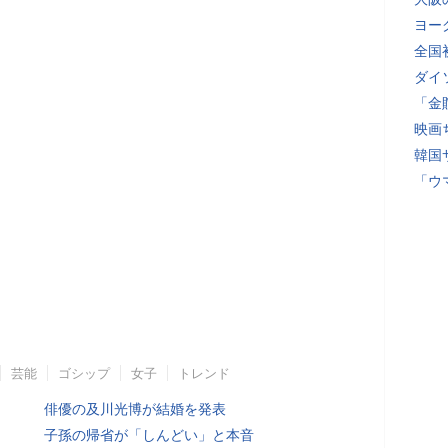
ヨー
全国
ダイ
「金
映画
韓国
「ウ
芸能
ゴシップ
女子
トレンド
俳優の及川光博が結婚を発表
子孫の帰省が「しんどい」と本音