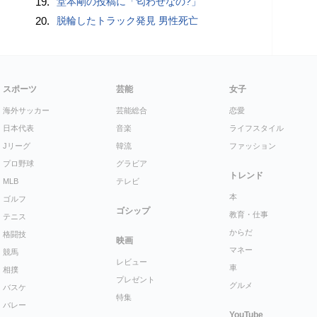
19.
堂本剛の投稿に「匂わせなの?」
20.
脱輪したトラック発見 男性死亡
スポーツ
芸能
女子
海外サッカー
芸能総合
恋愛
日本代表
音楽
ライフスタイル
Jリーグ
韓流
ファッション
プロ野球
グラビア
トレンド
MLB
テレビ
本
ゴルフ
ゴシップ
教育・仕事
テニス
からだ
格闘技
映画
マネー
競馬
レビュー
車
相撲
プレゼント
グルメ
バスケ
特集
バレー
YouTube