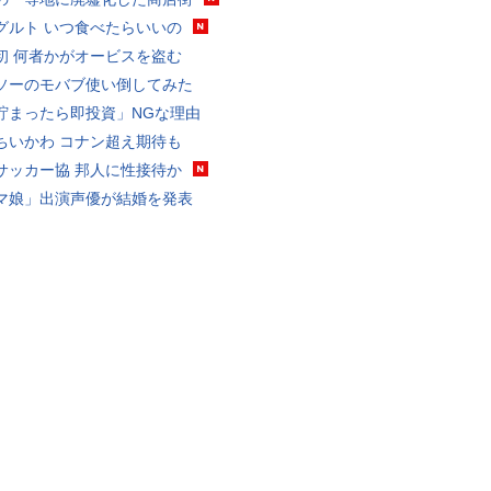
グルト いつ食べたらいいの
初 何者かがオービスを盗む
ソーのモバブ使い倒してみた
貯まったら即投資」NGな理由
ちいかわ コナン超え期待も
サッカー協 邦人に性接待か
マ娘」出演声優が結婚を発表