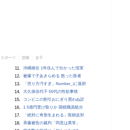
スポーツ
芸能
女子
11.
沖縄移住 1年住んで分かった現実
12.
被爆で子あきらめる 怒った医者
13.
「売り方汚すぎ」Number_iに落胆
14.
大久保佳代子 50代の性欲事情
15.
コンビニの割引おにぎり買わぬ訳
16.
1.5億円受け取りか 国税職員処分
17.
「絶対に奇形生まれる」医師反対
18.
斉藤被告の裁判「同意は異常」