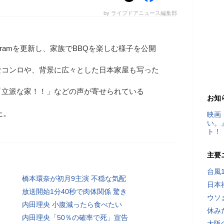
by ライブドアニュース編集部
agramを更新し、家族でBBQを楽しむ様子を公開
なコンロや、背景に広々とした日本家屋も写った
「立派な家！！」などの声が寄せられている
お知
た。
映画
い。
ト！
主要
台風
橋本環奈が初月9主演 不穏な気配
日本
放送開始1分40秒で肉体関係 驚き
ウソ
内田理央 小腹減ったら食べたい
休み
内田理央「50％の確率で死」宣告
大阪