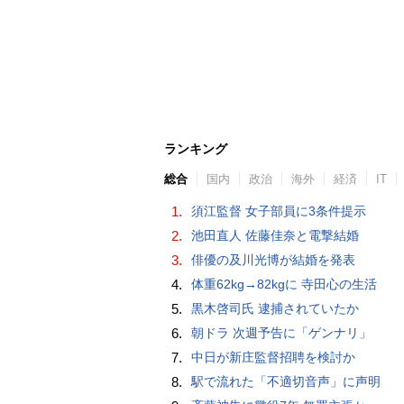
ランキング
総合
国内
政治
海外
経済
IT
1.
須江監督 女子部員に3条件提示
2.
池田直人 佐藤佳奈と電撃結婚
3.
俳優の及川光博が結婚を発表
4.
体重62kg→82kgに 寺田心の生活
5.
黒木啓司氏 逮捕されていたか
6.
朝ドラ 次週予告に「ゲンナリ」
7.
中日が新庄監督招聘を検討か
8.
駅で流れた「不適切音声」に声明