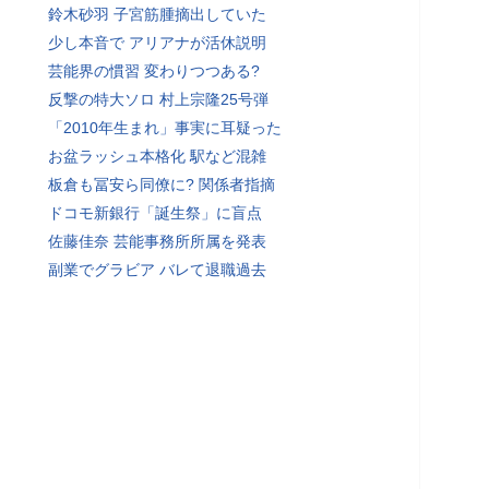
鈴木砂羽 子宮筋腫摘出していた
少し本音で アリアナが活休説明
芸能界の慣習 変わりつつある?
反撃の特大ソロ 村上宗隆25号弾
「2010年生まれ」事実に耳疑った
お盆ラッシュ本格化 駅など混雑
板倉も冨安ら同僚に? 関係者指摘
ドコモ新銀行「誕生祭」に盲点
佐藤佳奈 芸能事務所所属を発表
副業でグラビア バレて退職過去