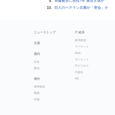
9.
斉藤被告に懲役7年 無罪主張か
10.
巨人のベテラン左腕が「密会」か
ニューストップ
IT 経済
経済総合
主要
マーケット
Web
国内
ガジェット
社会
ITビジネス
政治
IT総合
海外
PR
海外総合
韓国
中国