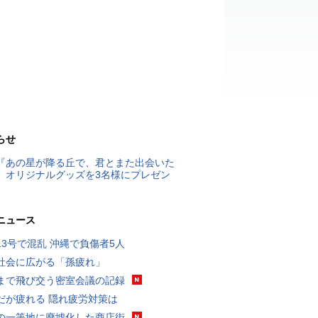
らせ
『あの星が降る丘で、君とまた出会いた
』オリジナルグッズを3名様にプレゼン
ニュース
13号で混乱 沖縄で負傷者5人
社会に広がる「孫疲れ」
まで飛び交う密室会議の記録
だが疲れる 隠れ疲労対策は
の一等地に廃墟化した商店街