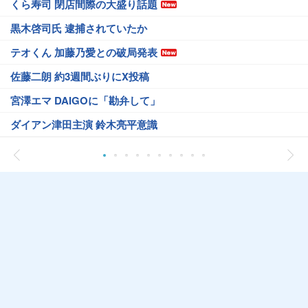
くら寿司 閉店間際の大盛り話題
黒木啓司氏 逮捕されていたか
テオくん 加藤乃愛との破局発表
佐藤二朗 約3週間ぶりにX投稿
宮澤エマ DAIGOに「勘弁して」
ダイアン津田主演 鈴木亮平意識