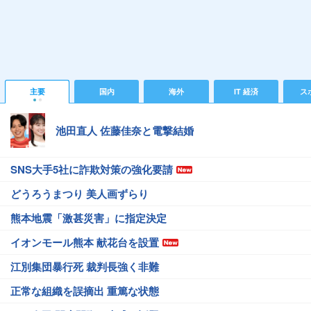
主要
国内
海外
IT 経済
ス
池田直人 佐藤佳奈と電撃結婚
SNS大手5社に詐欺対策の強化要請
どうろうまつり 美人画ずらり
熊本地震「激甚災害」に指定決定
イオンモール熊本 献花台を設置
江別集団暴行死 裁判長強く非難
正常な組織を誤摘出 重篤な状態