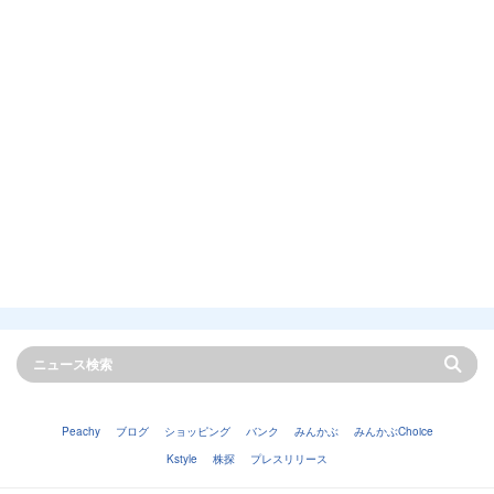
Peachy
ブログ
ショッピング
バンク
みんかぶ
みんかぶChoice
Kstyle
株探
プレスリリース