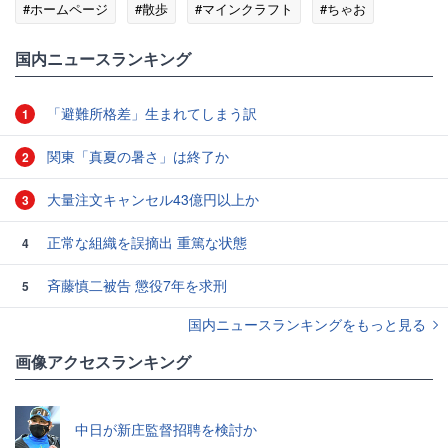
#ホームページ
#散歩
#マインクラフト
#ちゃお
#クラフト
国内ニュースランキング
「避難所格差」生まれてしまう訳
1
関東「真夏の暑さ」は終了か
2
大量注文キャンセル43億円以上か
3
正常な組織を誤摘出 重篤な状態
4
斉藤慎二被告 懲役7年を求刑
5
国内ニュースランキングをもっと見る
画像アクセスランキング
中日が新庄監督招聘を検討か