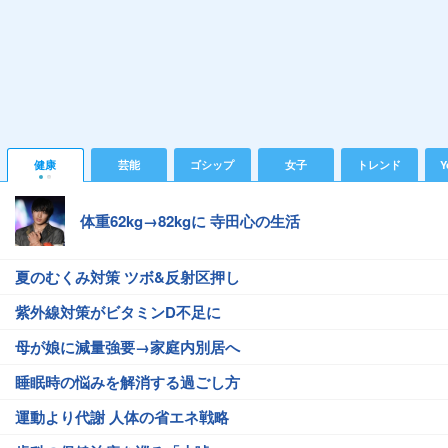
健康
芸能
ゴシップ
女子
トレンド
Y
体重62kg→82kgに 寺田心の生活
夏のむくみ対策 ツボ&反射区押し
紫外線対策がビタミンD不足に
母が娘に減量強要→家庭内別居へ
睡眠時の悩みを解消する過ごし方
運動より代謝 人体の省エネ戦略