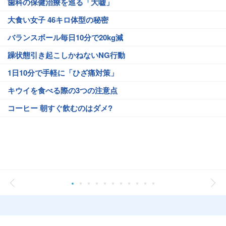
歯科の保健治療を巡る「大嘘」
大食い女子 46キロ体型の秘密
バランスボール毎日10分で20kg減
躁状態引き起こしかねないNG行動
1日10分で手軽に「ひざ痛対策」
キウイを食べる際の3つの注意点
コーヒー 朝すぐ飲むのはダメ?